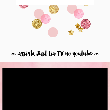
8
assista Just Lia TV no youtube
9