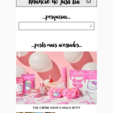
Anuncie no just Lia
...pesquisar...
...posts mais acessados...
1
THE CRÈME SHOP X HELLO KITTY