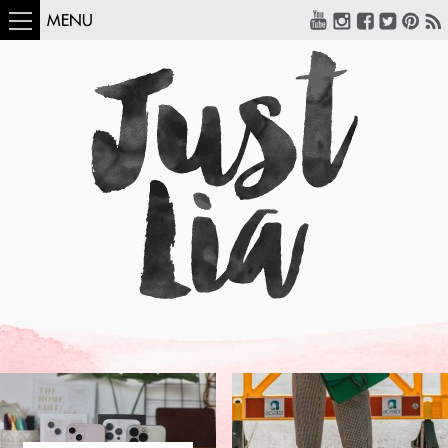
MENU
COMO USAR:
BLUSA UM OMBRO
SÓ