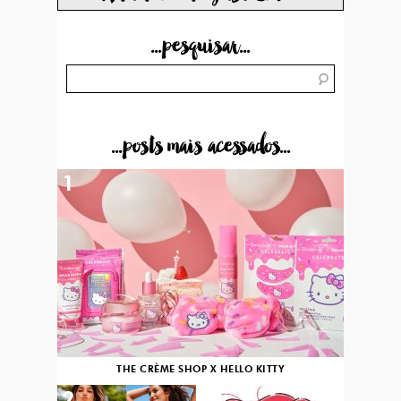
...pesquisar...
...posts mais acessados...
1
THE CRÈME SHOP X HELLO KITTY