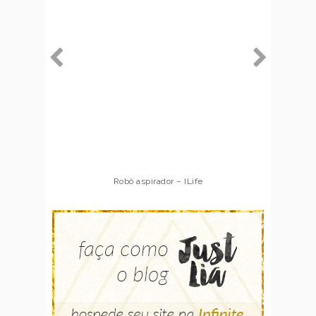
Robô aspirador – ILife