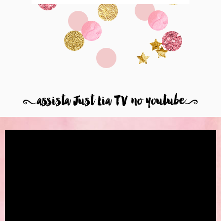
8
assista Just Lia TV no youtube
9