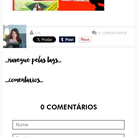
LIA
0
COMENTÁRIOS
...navegue pelas tags...
...comentarios...
0
COMENTÁRIOS