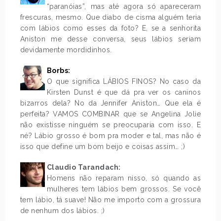
“paranóias”, mas até agora só apareceram
frescuras, mesmo. Que diabo de cisma alguém teria
com lábios como esses da foto? E, se a senhorita
Aniston me desse conversa, seus lábios seriam
devidamente mordidinhos.
Borbs:
O que significa LÁBIOS FINOS? No caso da
Kirsten Dunst é que dá pra ver os caninos
bizarros dela? No da Jennifer Aniston… Que ela é
perfeita? VAMOS COMBINAR que se Angelina Jolie
não existisse ninguém se preocuparia com isso. E
né? Lábio grosso é bom pra moder e tal, mas não é
isso que define um bom beijo e coisas assim… ;)
Claudio Tarandach:
Homens não reparam nisso, só quando as
mulheres tem lábios bem grossos. Se você
tem lábio, tá suave! Não me importo com a grossura
de nenhum dos lábios. ;)
.