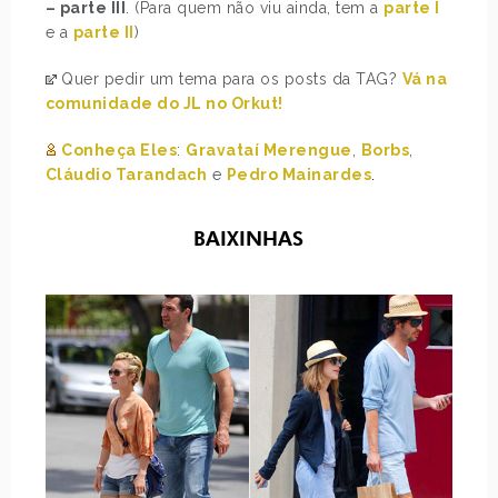
– parte III
. (Para quem não viu ainda, tem a
parte I
e a
parte II
)
Quer pedir um tema para os posts da TAG?
Vá na
comunidade do JL no Orkut!
Conheça Eles
:
Gravataí Merengue
,
Borbs
,
Cláudio Tarandach
e
Pedro Mainardes
.
BAIXINHAS