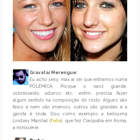
Gravataí Merengue:
Eu acho sexy, mas aí sei que entramos numa
POLÊMICA. Porque o nariz grande,
sobressaído, adunco etc., enfim, precisa fazer
algum sentido na composição do rosto. Alguns são
feios e nem são imensos, outros são grandes e a
garota é linda. Dou como exemplo a belíssima
Lindsey Marshal (
foto
), que fez Cleópatra em Roma,
a minissérie.