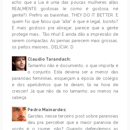
acho que a Lia é uma das poucas mulheres altas
REALMENTE gostosas (e como é gostosa, né
gente?). Prefiro as baixinhas, THEY DO IT BETTER. E
quem foi que falou que “alta” é que é legal, bonito?
É mais gostoso pra abraçar, parece que a gente
protege mais… Tão nhui! E ainda dão a impressão de
serem compactas. As pernas parecem mais grossas,
os peitos maiores… DELÍCIA! :D
Claudio Tarandach:
Tamanho não é documento, o que importa é
o conjunto. Esta deveria ser a menor das
paranóias femininas, esqueçam a época de colégio
e dos apelidinhos que te deram, tá na hora de
crescer! Já que não dá no tamanho, ao menos na
cabeça.
Pedro Mainardes:
Garotas, nesse terceiro post sobre paranoias
deu pra perceber que a maior paranoia de
vocês é o ciume, não? Quando defendemos as