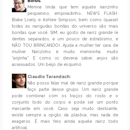
Borbs:
Menina linda que tem aquele narizinho
pequenino, empinadinho… NEWS FLASH:
Blake Lively e Ashlee Simpson, bem como (quase)
todas as narigudas bonitas do universo são mais
bonitas que você. SIM, eu gosto de nariz grande (e
dentes separados, e um pouco de estrabismo, e
NÃO TOU BRINCANDO). Ajuda a mulher ter cara de
mulher. Narizinho é muito menininha, muito
“anjinha”. E como vc deveria saber, anjos são
assexuados. Um beijo de esquimó.
.
Claudio Tarandach:
Não posso falar mal de nariz grande porque
faço parte desse grupo. Um nariz grande
pode combinar com os traços do rosto e o
conjunto todo do corpo e pode ser um ponto
marcante em você. Caso seja muito destoante,
existe sempre a opção da plástica, mas nada de
exageros. É mais feio ainda aquele nariz todo
artificial.