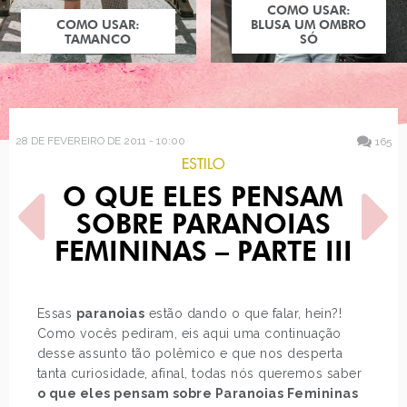
COMO USAR:
COMO USAR:
BLUSA UM OMBRO
TAMANCO
SÓ
28 DE FEVEREIRO DE 2011 - 10:00
165
ESTILO
O QUE ELES PENSAM
SOBRE PARANOIAS
FEMININAS – PARTE III
POST ANTERIOR
PRÓXIMO POST
Essas
paranoias
estão dando o que falar, hein?!
RECEITAS ILUSTRADAS
IMPORIUM - FUN, SHOES
Como vocês pediram, eis aqui uma continuação
AND MUSIC ON THE…
desse assunto tão polêmico e que nos desperta
tanta curiosidade, afinal, todas nós queremos saber
o que eles pensam sobre Paranoias Femininas