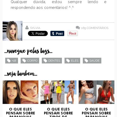
Qualquer dúvida, estou sempre lendo e
respondendo aos comentários! ^.^
SYLVIA
165
COMENTÁRIOS
...navegue pelas tags...
+18
CORPO
DENTES
ELES
SAÚDE
...veja tambem...
O QUE ELES
O QUE ELES
O QUE ELES
PENSAM SOBRE
PENSAM SOBRE
PENSAM SOBRE