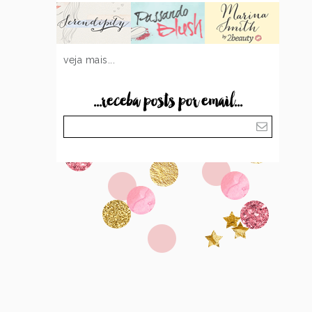
veja mais...
...receba posts por email...