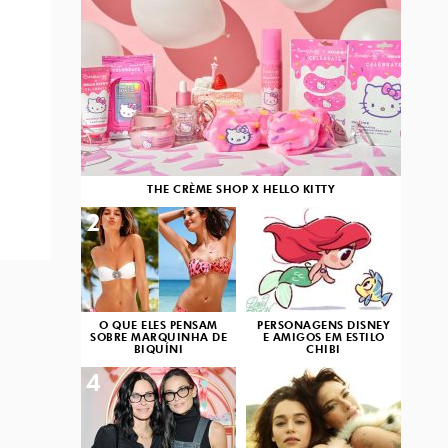
THE CRÈME SHOP X HELLO KITTY
2
3
O QUE ELES PENSAM
PERSONAGENS DISNEY
SOBRE MARQUINHA DE
E AMIGOS EM ESTILO
BIQUÍNI
CHIBI
4
5