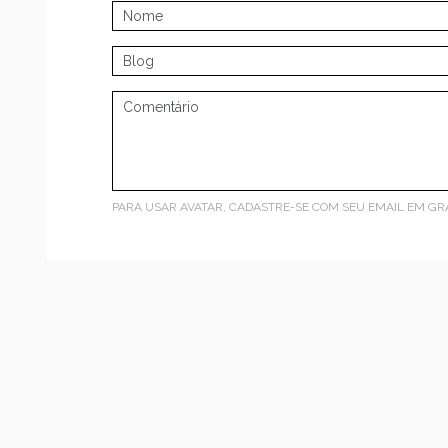
PARA USAR AVATAR, CADASTRE-SE COM SEU EMAIL EM
GR