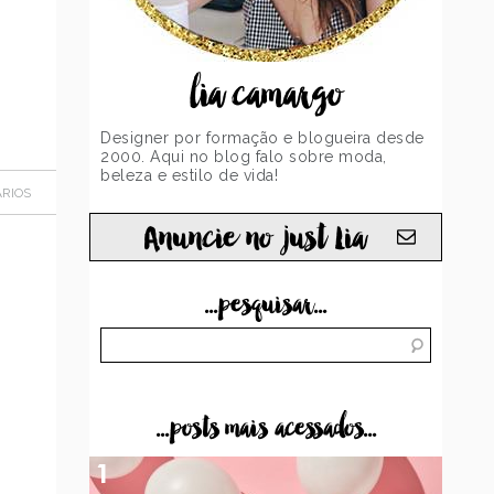
lia camargo
Designer por formação e blogueira desde
2000. Aqui no blog falo sobre moda,
beleza e estilo de vida!
RIOS
Anuncie no just Lia
...pesquisar...
...posts mais acessados...
1