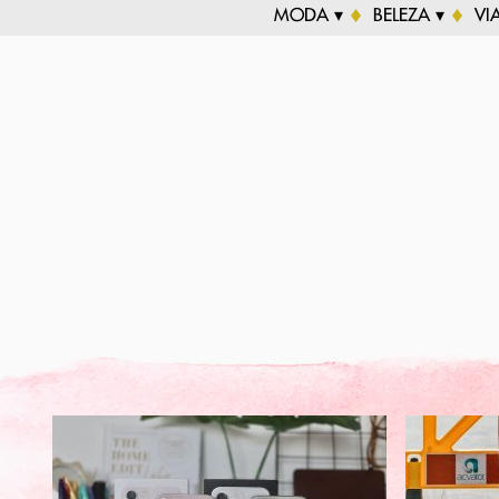
MODA ▾
BELEZA ▾
VI