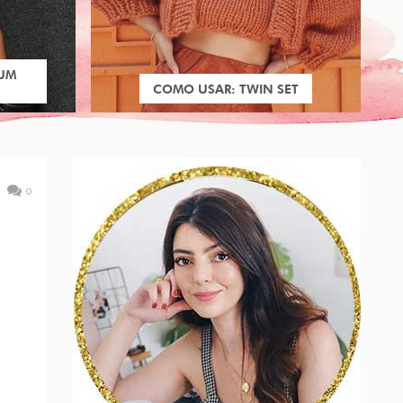
 UM
COMO USAR: TWIN SET
0