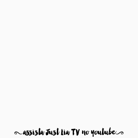
8
assista Just Lia TV no youtube
9