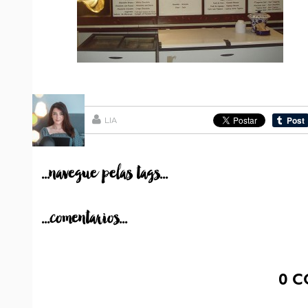
LIA
...navegue pelas tags...
...comentarios...
0
C