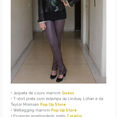
• Jaqueta de couro marrom
Guess
• T-shirt preta com estampa da Lindsay Lohan e da
Taylor Momsen
Pop Up Store
• Wetlegging marrom
Pop Up Store
• Escarpim arredondado preto
Corello