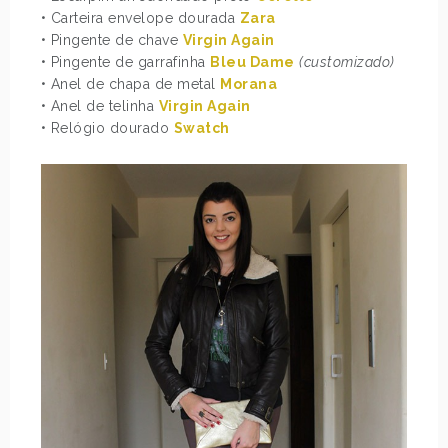
• Carteira envelope dourada
Zara
• Pingente de chave
Virgin Again
• Pingente de garrafinha
Bleu Dame
(customizado)
• Anel de chapa de metal
Morana
• Anel de telinha
Virgin Again
• Relógio dourado
Swatch