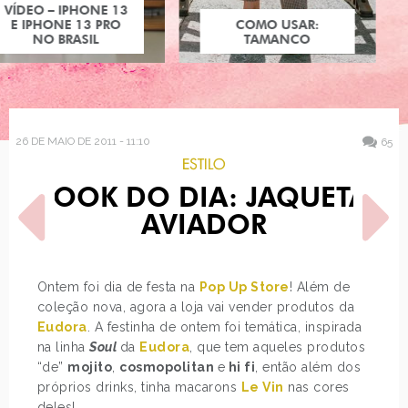
COMO USAR:
COMO USAR:
BLUSA UM OMBRO
TAMANCO
SÓ
26 DE MAIO DE 2011 - 11:10
65
ESTILO
LOOK DO DIA: JAQUETA
AVIADOR
Ontem foi dia de festa na
Pop Up Store
! Além de
coleção nova, agora a loja vai vender produtos da
POST ANTERIOR
PRÓXIMO POST
Eudora
. A festinha de ontem foi temática, inspirada
COMO USAR: SUÉTER
NOVAS COMPRAS DA
WONDER WOMAN MAC
na linha
Soul
da
Eudora
, que tem aqueles produtos
“de”
mojito
,
cosmopolitan
e
hi fi
, então além dos
próprios drinks, tinha macarons
Le Vin
nas cores
deles!