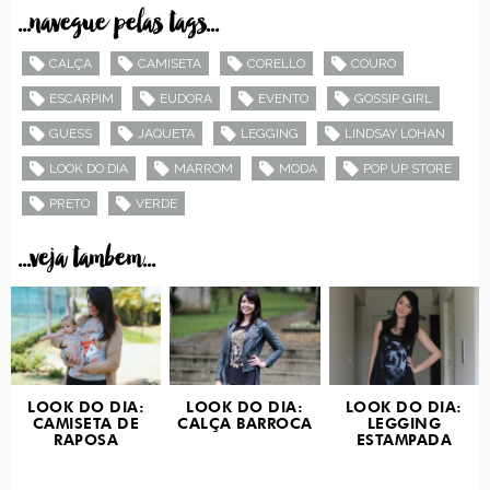
...navegue pelas tags...
CALÇA
CAMISETA
CORELLO
COURO
ESCARPIM
EUDORA
EVENTO
GOSSIP GIRL
GUESS
JAQUETA
LEGGING
LINDSAY LOHAN
LOOK DO DIA
MARROM
MODA
POP UP STORE
PRETO
VERDE
...veja tambem...
LOOK DO DIA:
LOOK DO DIA:
LOOK DO DIA:
CAMISETA DE
CALÇA BARROCA
LEGGING
RAPOSA
ESTAMPADA