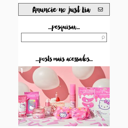
Anuncie no just Lia
...pesquisar...
...posts mais acessados...
1