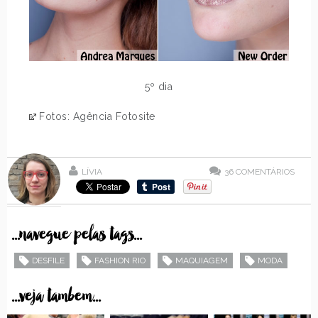
5º dia
Fotos: Agência Fotosite
LÍVIA
36
COMENTÁRIOS
...navegue pelas tags...
DESFILE
FASHION RIO
MAQUIAGEM
MODA
...veja tambem...