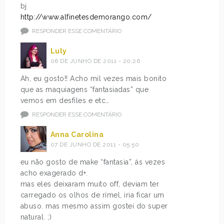
bj
http://www.alfinetesdemorango.com/
RESPONDER ESSE COMENTÁRIO
Luly
06 DE JUNHO DE 2011 - 20:26
Ah, eu gosto!! Acho mil vezes mais bonito
que as maquiagens “fantasiadas” que
vemos em desfiles e etc…
RESPONDER ESSE COMENTÁRIO
Anna Carolina
07 DE JUNHO DE 2011 - 05:50
eu não gosto de make “fantasia”, ás vezes
acho exagerado d+.
mas eles deixaram muito off, deviam ter
carregado os olhos de rímel, iria ficar um
abuso. mas mesmo assim gostei do super
natural. ;)