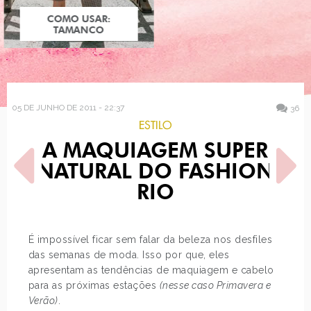
COMO USAR:
COMO USAR:
BLUSA UM OMBRO
TAMANCO
SÓ
05 DE JUNHO DE 2011 - 22:37
36
ESTILO
A MAQUIAGEM SUPER
NATURAL DO FASHION
RIO
POST ANTERIOR
PRÓXIMO POST
É impossível ficar sem falar da beleza nos desfiles
ACESSÓRIOS E DETALHES
LOOK DO DIA: CASACO E
das semanas de moda. Isso por que, eles
DO FASHION RIO!
CAPINHA VERMELHOS!
apresentam as tendências de maquiagem e cabelo
para as próximas estações
(nesse caso Primavera e
Verão)
.