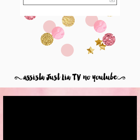
8
assista Just Lia TV no youtube
9