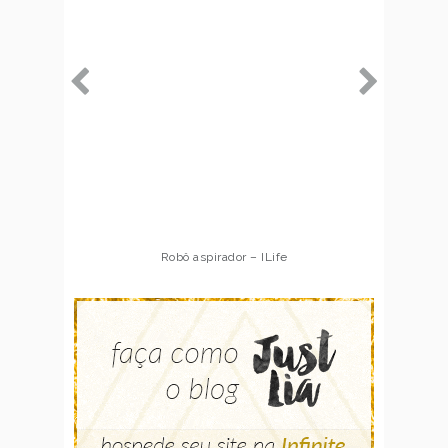
Robô aspirador – ILife