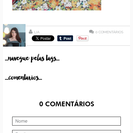
LIA
0
COMENTÁRIOS
...navegue pelas tags...
...comentarios...
0
COMENTÁRIOS