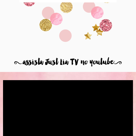
8
assista Just Lia TV no youtube
9