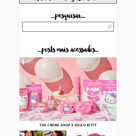
...pesquisar...
...posts mais acessados...
1
THE CRÈME SHOP X HELLO KITTY