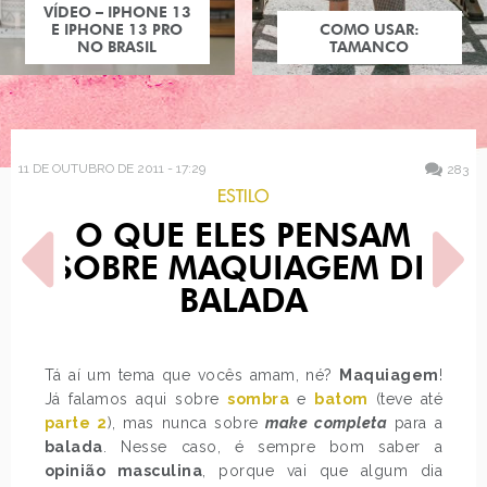
COMO USAR:
TAMANCO
11 DE OUTUBRO DE 2011 - 17:29
283
ESTILO
O QUE ELES PENSAM
SOBRE MAQUIAGEM DE
BALADA
POST ANTERIOR
PRÓXIMO POST
Tá aí um tema que vocês amam, né?
Maquiagem
!
BATALHA: BLAKE LIVELY
SARITA
Já falamos aqui sobre
sombra
e
batom
(teve até
parte 2
), mas nunca sobre
make completa
para a
balada
. Nesse caso, é sempre bom saber a
opinião masculina
, porque vai que algum dia