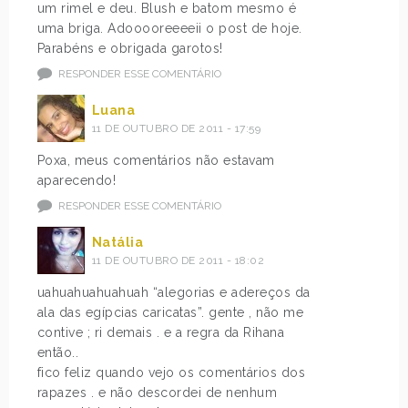
um rimel e deu. Blush e batom mesmo é
uma briga. Adooooreeeeii o post de hoje.
Parabéns e obrigada garotos!
RESPONDER ESSE COMENTÁRIO
Luana
11 DE OUTUBRO DE 2011 - 17:59
Poxa, meus comentários não estavam
aparecendo!
RESPONDER ESSE COMENTÁRIO
Natália
11 DE OUTUBRO DE 2011 - 18:02
uahuahuahuahuah “alegorias e adereços da
ala das egípcias caricatas”. gente , não me
contive ; ri demais . e a regra da Rihana
então..
fico feliz quando vejo os comentários dos
rapazes . e não descordei de nenhum