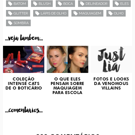
BATOM
BLUSH
BOCA
DELINEADOR
ELES
GLITTER
LÁPIS DE OLHO
MAQUIAGEM
OLHO
SOMBRA
...veja tambem...
COLEÇÃO
O QUE ELES
FOTOS E LOOKS
INTENSE CATS
PENSAM SOBRE
DA VENOMOUS
DE O BOTICÁRIO
MAQUIAGEM
VILLAINS
PARA ESCOLA
...comentarios...