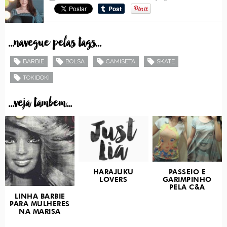
...navegue pelas tags...
BARBIE
BOLSA
CAMISETA
SKATE
TOKIDOKI
...veja tambem...
HARAJUKU
PASSEIO E
LOVERS
GARIMPINHO
PELA C&A
LINHA BARBIE
PARA MULHERES
NA MARISA