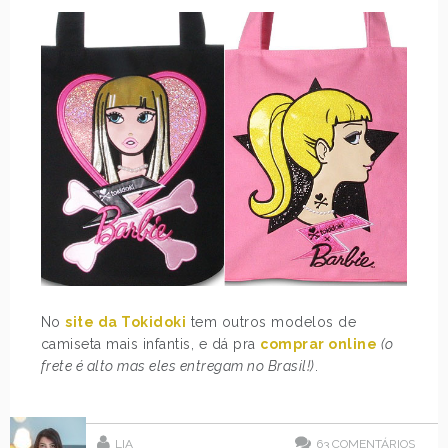
No
site da Tokidoki
tem outros modelos de
camiseta mais infantis, e dá pra
comprar online
(o
frete é alto mas eles entregam no Brasil!)
.
LIA
63
COMENTÁRIOS