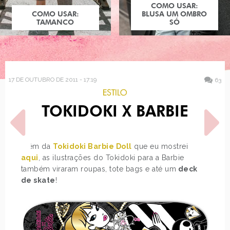
COMO USAR:
COMO USAR:
BLUSA UM OMBRO
TAMANCO
SÓ
17 DE OUTUBRO DE 2011 - 17:19
63
ESTILO
TOKIDOKI X BARBIE
Além da
Tokidoki Barbie Doll
que eu mostrei
aqui
, as ilustrações do Tokidoki para a Barbie
também viraram roupas, tote bags e até um
deck
POST ANTERIOR
PRÓXIMO POST
de skate
!
BATALHA: KATE HUDSON
BONECAS DAS PRINCESAS
DISNEY COMO CRIANÇAS