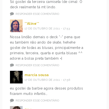
Só gostei da terceira camiseta (de cima). O
deck realmente tá mt lindo.
RESPONDER ESSE COMENTÁRIO
**Aline**
17 DE OUTUBRO DE 2011 - 17:53
Nossa lindão demais o deck *-* pena que
eu também não ando de skate, hehehe
gostei de todas as blusas, principalmente a
primeira, terceira, quarta e quinta blusas ^^
adorei a bolsa preta também =]
RESPONDER ESSE COMENTÁRIO
marcia sousa
17 DE OUTUBRO DE 2011 - 17:56
eu gostei da barbie agora desses produtos
ficaram muito infantis…
RESPONDER ESSE COMENTÁRIO