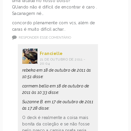
uma facada no nosso bolso?
QUando não é difícil de encontrar é caro .
Sacanagem né…
concordo plenamente com vcs, além de
caras é muito difícil achar..
RESPONDER ESSE COMENTÁRIO
Francielle
21 DE OUTUBRO DE 2011 -
20:04
rebeka em 18 de outubro de 2011 às
10:51 disse:
carmem bella em 18 de outubro de
2011 às 10:33 disse:
Suzanne B. em 17 de outubro de 2011
às 17:28 disse:
O deck é realmente a coisa mais
bonita da coleção e se não fosse
pelo preço a camisa preta seria