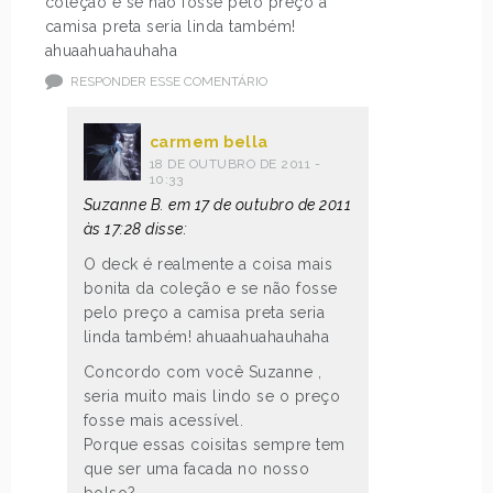
coleção e se não fosse pelo preço a
camisa preta seria linda também!
ahuaahuahauhaha
RESPONDER ESSE COMENTÁRIO
carmem bella
18 DE OUTUBRO DE 2011 -
10:33
Suzanne B. em 17 de outubro de 2011
às 17:28 disse:
O deck é realmente a coisa mais
bonita da coleção e se não fosse
pelo preço a camisa preta seria
linda também! ahuaahuahauhaha
Concordo com você Suzanne ,
seria muito mais lindo se o preço
fosse mais acessível.
Porque essas coisitas sempre tem
que ser uma facada no nosso
bolso?