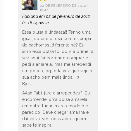
02 DE FEVEREIRO DE 2012 -
19:47
Fabiana em 02 de fevereiro de 2012
às 18:24 disse:
Essa blusa é lindaaaa!! Tenho uma
igual, só que é rosa com estampa
de cachorros…diferente né? Eu
amo essa bolsa tb, qd vi a primeira
vez aqui fui correndo comprar e
pedi a amarela, mas me arrependi
um pouco, pq toda vez que vejo a
sua acho bem mais linda!!! ;(
Bjos
AAah Fabi, jura q arrependeu?! Eu
encomendei uma bolsa amarela
em outro lugar, mas o modelo é
parecido. Deve chegar amanha e
daí vc vai ver looks aqui… quem
sabe te inspira!