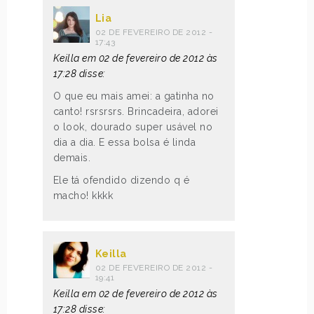
Lia
02 DE FEVEREIRO DE 2012 -
17:43
Keilla em 02 de fevereiro de 2012 às
17:28 disse:
O que eu mais amei: a gatinha no
canto! rsrsrsrs. Brincadeira, adorei
o look, dourado super usável no
dia a dia. E essa bolsa é linda
demais.
Ele tá ofendido dizendo q é
macho! kkkk
Keilla
02 DE FEVEREIRO DE 2012 -
19:41
Keilla em 02 de fevereiro de 2012 às
17:28 disse: