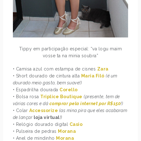
Tippy em participação especial: “va logu maim
vosse ta na minia soubra”
• Camisa azul com estampa de cisnes
Zara
• Short dourado de cintura alta
Maria Filó
(é um
dourado meio gasto, bem suave!)
• Espadrilha dourada
Corello
• Bolsa rosa
Triplice Boutique
(presente, tem de
várias cores e dá
comprar pela internet por R$150
!)
• Colar
Accessorize
(as mina pira que eles acabaram
de lançar
loja virtual
!)
• Relógio dourado digital
Casio
• Pulseira de pedras
Morana
• Anel de mindinho
Morana