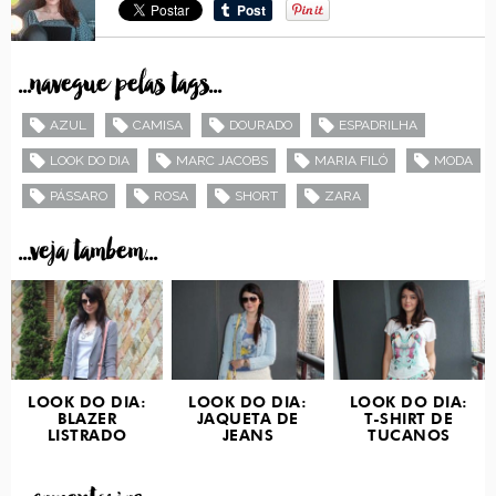
...navegue pelas tags...
AZUL
CAMISA
DOURADO
ESPADRILHA
LOOK DO DIA
MARC JACOBS
MARIA FILÓ
MODA
PÁSSARO
ROSA
SHORT
ZARA
...veja tambem...
LOOK DO DIA:
LOOK DO DIA:
LOOK DO DIA:
BLAZER
JAQUETA DE
T-SHIRT DE
LISTRADO
JEANS
TUCANOS