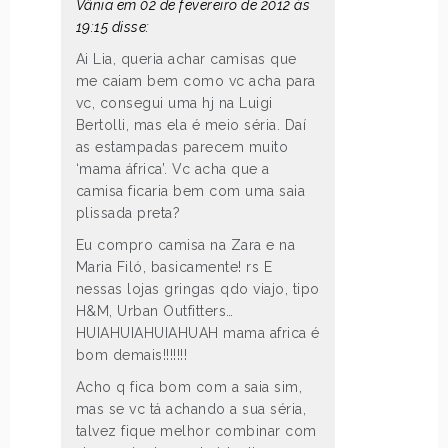
Vânia em 02 de fevereiro de 2012 às
19:15 disse:
Ai Lia, queria achar camisas que
me caiam bem como vc acha para
vc, consegui uma hj na Luigi
Bertolli, mas ela é meio séria. Daí
as estampadas parecem muito
‘mama áfrica’. Vc acha que a
camisa ficaria bem com uma saia
plissada preta?
Eu compro camisa na Zara e na
Maria Filó, basicamente! rs E
nessas lojas gringas qdo viajo, tipo
H&M, Urban Outfitters…
HUIAHUIAHUIAHUAH mama africa é
bom demais!!!!!!!
Acho q fica bom com a saia sim,
mas se vc tá achando a sua séria,
talvez fique melhor combinar com