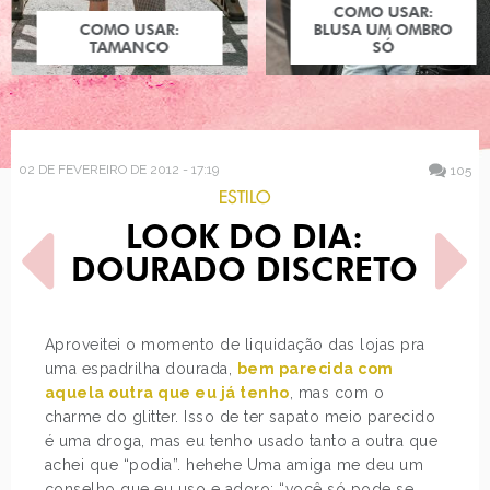
COMO USAR:
COMO USAR:
BLUSA UM OMBRO
TAMANCO
SÓ
02 DE FEVEREIRO DE 2012 - 17:19
105
ESTILO
LOOK DO DIA:
DOURADO DISCRETO
Aproveitei o momento de liquidação das lojas pra
uma espadrilha dourada,
bem parecida com
POST ANTERIOR
PRÓXIMO POST
aquela outra que eu já tenho
, mas com o
COMO USAR: ESTAMPA
ESTILO: JULIANA PAES
PAISLEY
charme do glitter. Isso de ter sapato meio parecido
é uma droga, mas eu tenho usado tanto a outra que
achei que “podia”. hehehe Uma amiga me deu um
conselho que eu uso e adoro: “você só pode se