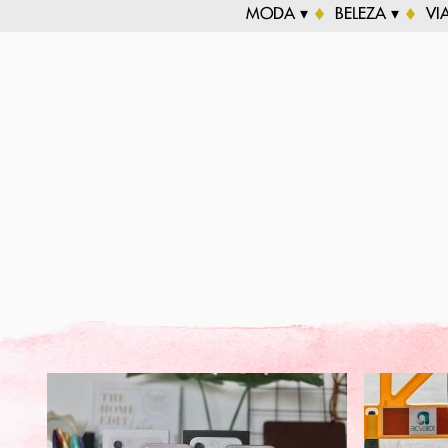
MODA ▾
BELEZA ▾
VI