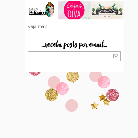
veja mais...
...receba posts por email...