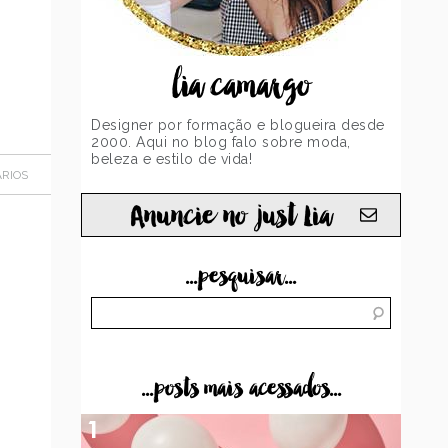
lia camargo
Designer por formação e blogueira desde
2000. Aqui no blog falo sobre moda,
beleza e estilo de vida!
RIOS
Anuncie no just Lia
...pesquisar...
...posts mais acessados...
1