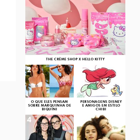
THE CRÈME SHOP X HELLO KITTY
2
3
O QUE ELES PENSAM
PERSONAGENS DISNEY
SOBRE MARQUINHA DE
E AMIGOS EM ESTILO
BIQUÍNI
CHIBI
4
5