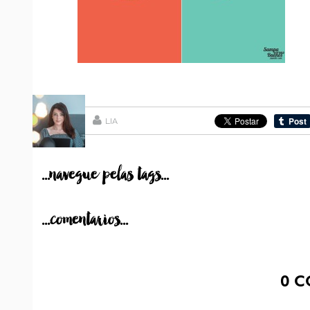
LIA
...navegue pelas tags...
...comentarios...
0
C