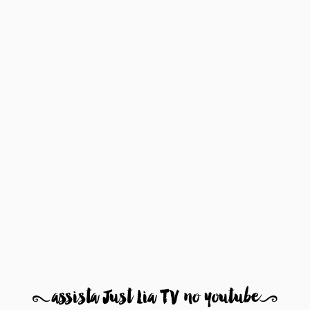
8
assista Just Lia TV no youtube
9