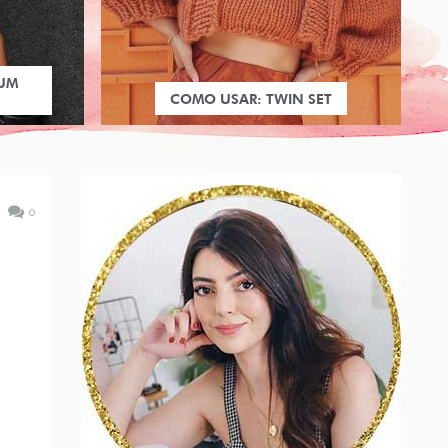
 UM
COMO USAR: TWIN SET
0