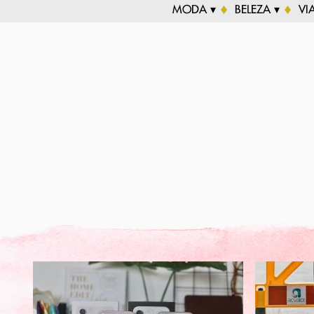
MODA ▾
BELEZA ▾
VI