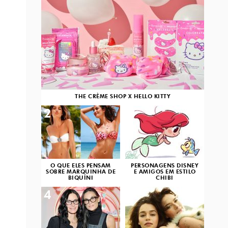
THE CRÈME SHOP X HELLO KITTY
2
3
O QUE ELES PENSAM
PERSONAGENS DISNEY
SOBRE MARQUINHA DE
E AMIGOS EM ESTILO
BIQUÍNI
CHIBI
4
5