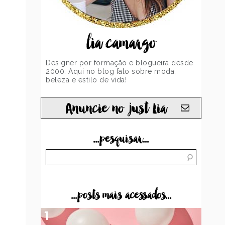
lia camargo
Designer por formação e blogueira desde
2000. Aqui no blog falo sobre moda,
beleza e estilo de vida!
Anuncie no just Lia
...pesquisar...
...posts mais acessados...
1