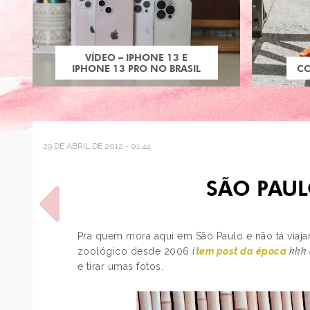
VÍDEO – IPHONE 13 E
IPHONE 13 PRO NO BRASIL
C
29 DE ABRIL DE 2012 - 01:44
SÃO PAU
Pra quem mora aqui em São Paulo e não tá viaja
zoológico desde 2006
(
tem post da época
kkk 
e tirar umas fotos.
POST ANTERIOR
SÃO PAULO - LANCHONETE
ROCKETS