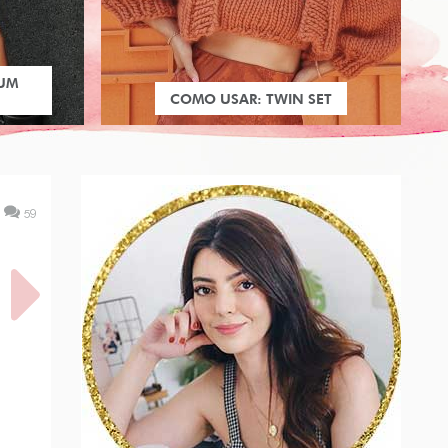
 UM
COMO USAR: TWIN SET
59
W: