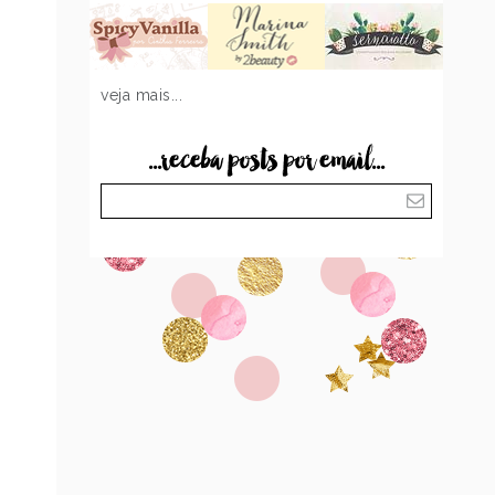
veja mais...
...receba posts por email...