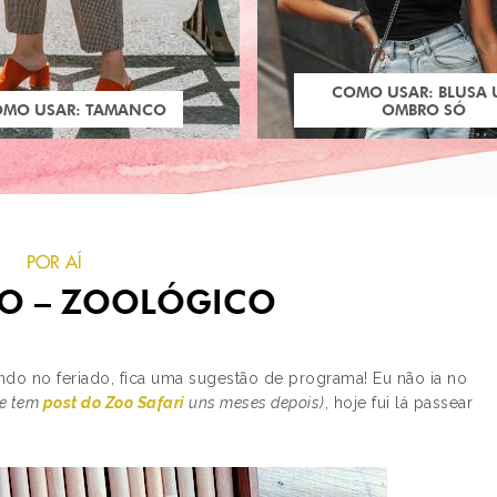
COMO USAR: BLUSA
OMO USAR: TAMANCO
OMBRO SÓ
POR AÍ
LO – ZOOLÓGICO
ndo no feriado, fica uma sugestão de programa! Eu não ia no
e tem
post do Zoo Safari
uns meses depois)
, hoje fui lá passear
PRÓXIMO POST
MINAS TREND PREVIE
SALÃO DE NEGÓCIOS