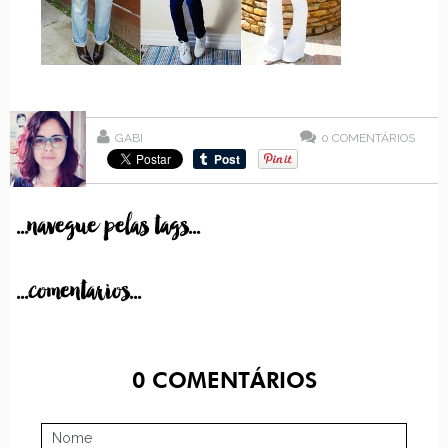
GABI
0
COMENTÁRIOS
...navegue pelas tags...
...comentarios...
0
COMENTÁRIOS