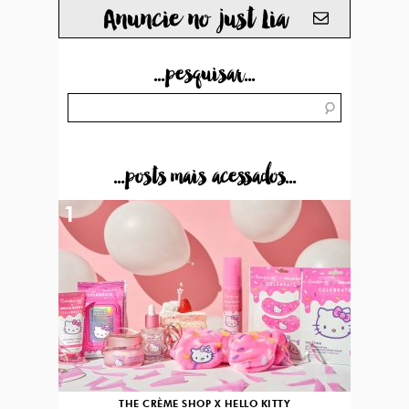
Anuncie no just Lia
...pesquisar...
...posts mais acessados...
1
THE CRÈME SHOP X HELLO KITTY