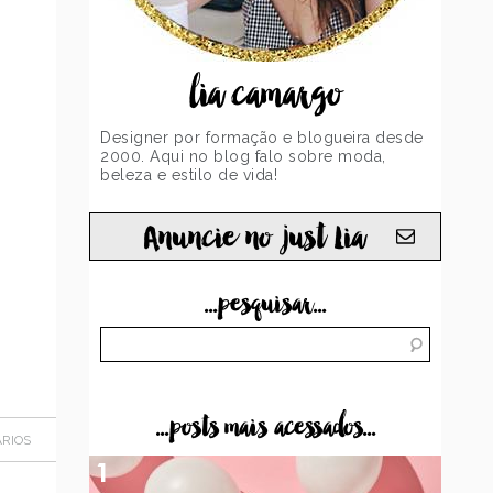
lia camargo
Designer por formação e blogueira desde
2000. Aqui no blog falo sobre moda,
beleza e estilo de vida!
Anuncie no just Lia
...pesquisar...
...posts mais acessados...
RIOS
1