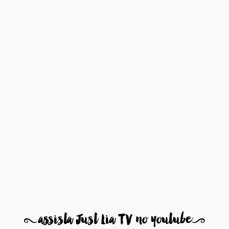
8
assista Just Lia TV no youtube
9