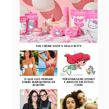
THE CRÈME SHOP X HELLO KITTY
2
3
O QUE ELES PENSAM
PERSONAGENS DISNEY
SOBRE MARQUINHA DE
E AMIGOS EM ESTILO
BIQUÍNI
CHIBI
4
5