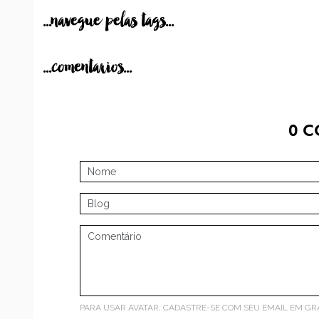
...navegue pelas tags...
...comentarios...
0
C
PARA USAR AVATAR, CADASTRE-SE COM SEU EMAIL EM
GR