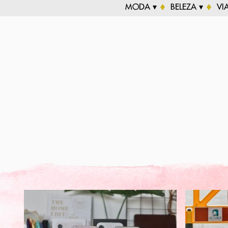
MODA ▾
BELEZA ▾
VI