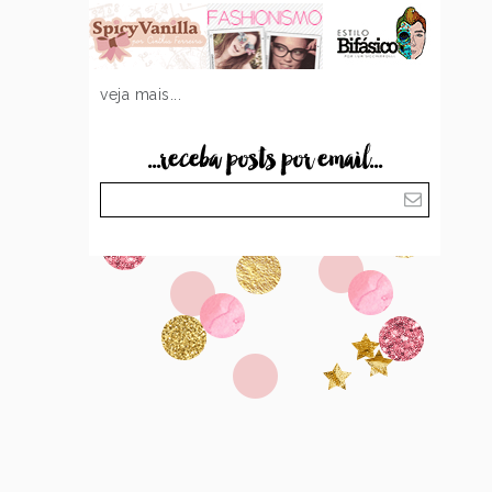
veja mais...
...receba posts por email...