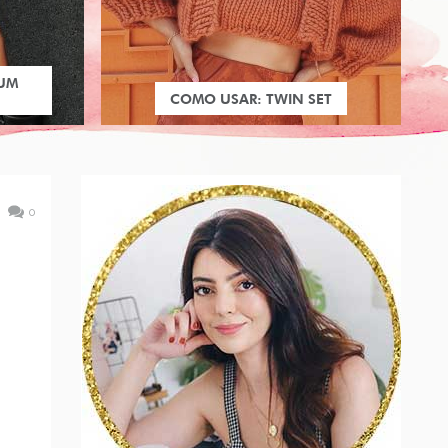
 UM
COMO USAR: TWIN SET
0