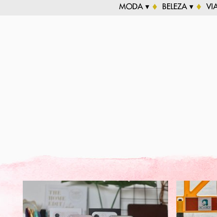
MODA ▾
BELEZA ▾
VI