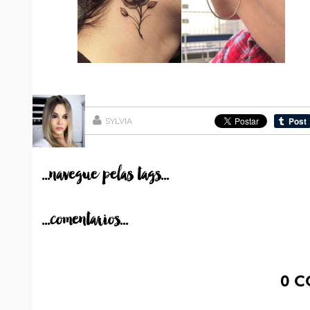
SYLVIA
...navegue pelas tags...
...comentarios...
0
C