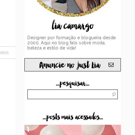
lia camargo
Designer por formação e blogueira desde
2000. Aqui no blog falo sobre moda,
beleza e estilo de vida!
RIOS
Anuncie no just Lia
...pesquisar...
...posts mais acessados...
1