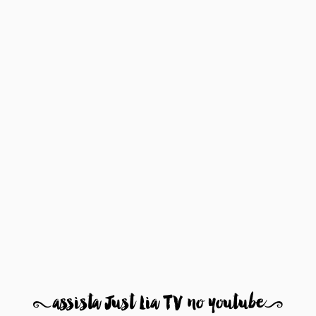
8
assista Just Lia TV no youtube
9