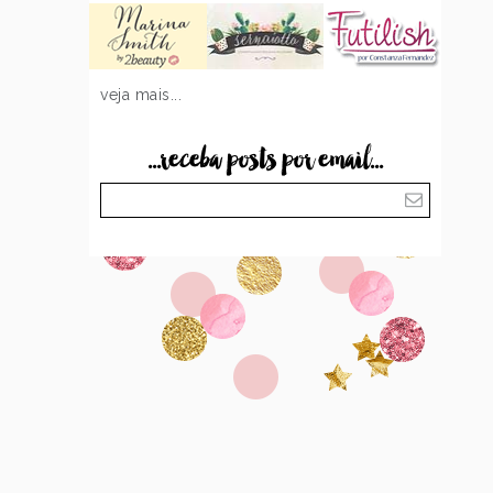
veja mais...
...receba posts por email...