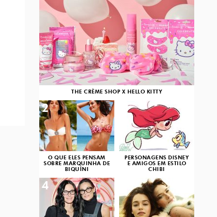
THE CRÈME SHOP X HELLO KITTY
2
3
O QUE ELES PENSAM
PERSONAGENS DISNEY
SOBRE MARQUINHA DE
E AMIGOS EM ESTILO
BIQUÍNI
CHIBI
4
5