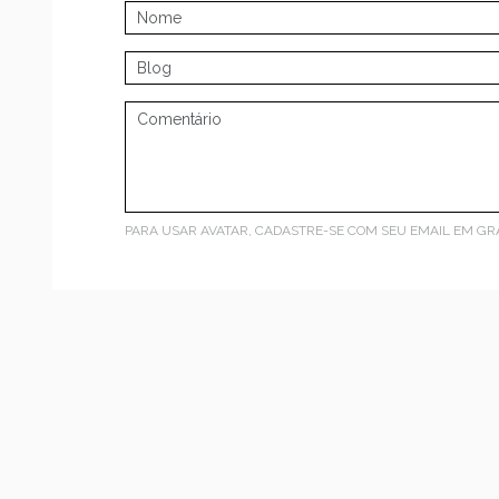
PARA USAR AVATAR, CADASTRE-SE COM SEU EMAIL EM
GR