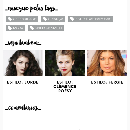
...navegue pelas tags...
CELEBRIDADE
CRIANÇA
ESTILO DAS FAMOSAS
MODA
WILLOW SMITH
...veja tambem...
ESTILO: LORDE
ESTILO:
ESTILO: FERGIE
CLÉMENCE
POÉSY
...comentarios...