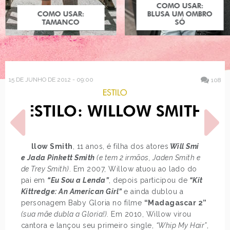
COMO USAR:
COMO USAR:
BLUSA UM OMBRO
TAMANCO
SÓ
15 DE JUNHO DE 2012 - 09:00
108
ESTILO
ESTILO: WILLOW SMITH
Willow Smith
, 11 anos, é filha dos atores
Will Smith
e Jada Pinkett Smith
(e tem 2 irmãos, Jaden Smith e
de Trey Smith)
. Em 2007, Willow atuou ao lado do
POST ANTERIOR
PRÓXIMO POST
pai em
“Eu Sou a Lenda”
, depois participou de
“Kit
LOOK DO DIA: LISTRAS
LOOK DO DIA: ESTAMPA
Kittredge: An American Girl”
e ainda dublou a
COM FLORAL
NAVAJO
personagem Baby Gloria no filme
“Madagascar 2”
(sua mãe dubla a Gloria!)
. Em 2010, Willow virou
cantora e lançou seu primeiro single,
“Whip My Hair”
,