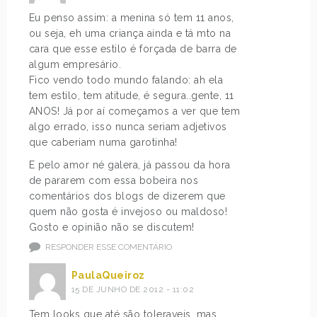
Eu penso assim: a menina só tem 11 anos,
ou seja, eh uma criança ainda e tá mto na
cara que esse estilo é forçada de barra de
algum empresário.
Fico vendo todo mundo falando: ah ela
tem estilo, tem atitude, é segura..gente, 11
ANOS! Já por aí começamos a ver que tem
algo errado, isso nunca seriam adjetivos
que caberiam numa garotinha!
E pelo amor né galera, já passou da hora
de pararem com essa bobeira nos
comentários dos blogs de dizerem que
quem não gosta é invejoso ou maldoso!
Gosto e opinião não se discutem!
RESPONDER ESSE COMENTÁRIO
PaulaQueiroz
15 DE JUNHO DE 2012 - 11:02
Tem looks que até são toleraveis, mas