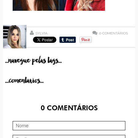
SYLVIA
0
COMENTÁRIOS
...navegue pelas tags...
...comentarios...
0
COMENTÁRIOS