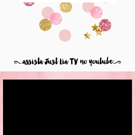
8
assista Just Lia TV no youtube
9