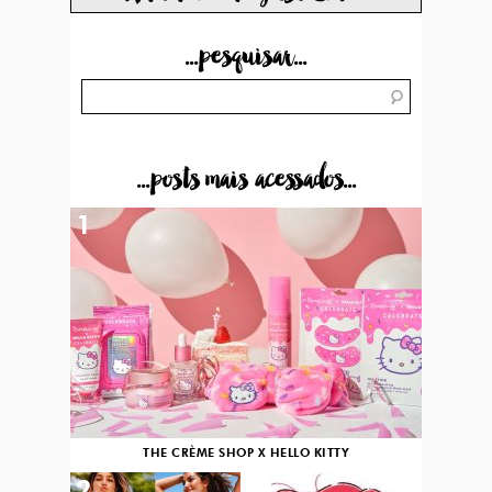
...pesquisar...
...posts mais acessados...
1
THE CRÈME SHOP X HELLO KITTY