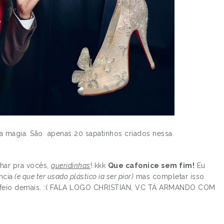
 da magia. São apenas 20 sapatinhos criados nessa
nhar pra vocês,
queridinhas
! kkk
Que cafonice sem fim!
Eu
ncia
(e que ter usado plástico ia ser pior)
mas completar isso
do feio demais. :( FALA LOGO CHRISTIAN, VC TÁ ARMANDO COM