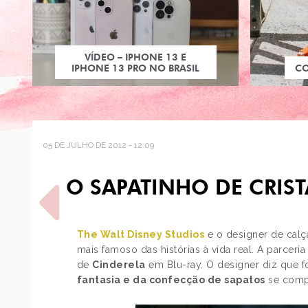
VÍDEO – IPHONE 13 E
IPHONE 13 PRO NO BRASIL
C
05 DE JULHO DE 2012 - 12:09
O SAPATINHO DE CRIS
The Walt Disney Studios
e o designer de ca
mais famoso das histórias à vida real. A parc
de
Cinderela
em Blu-ray. O designer diz que f
POST ANTERIOR
fantasia e da confecção de sapatos
se compl
COMO USAR: CALÇA DE
COURO