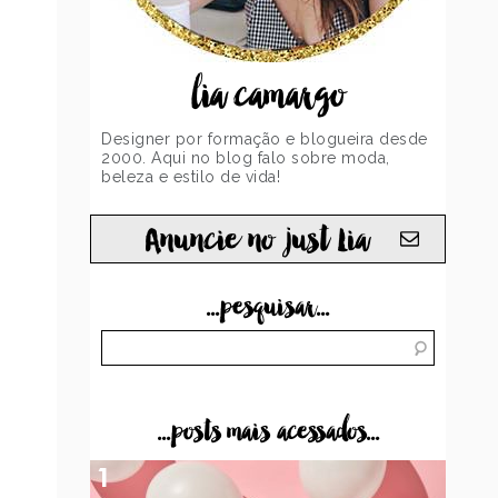
lia camargo
Designer por formação e blogueira desde
2000. Aqui no blog falo sobre moda,
beleza e estilo de vida!
Anuncie no just Lia
...pesquisar...
...posts mais acessados...
1