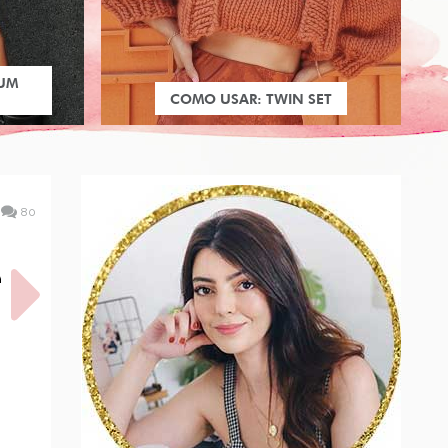
 UM
COMO USAR: TWIN SET
80
A
SON