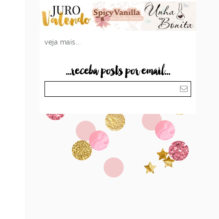
veja mais...
...receba posts por email...