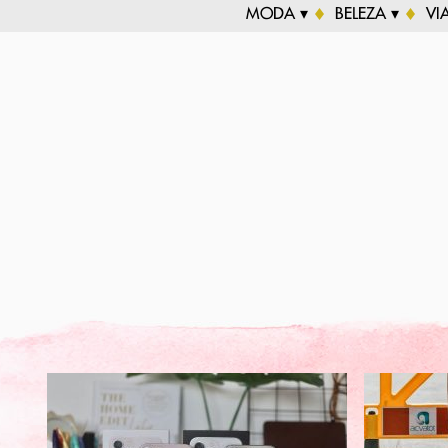
MODA ▾
BELEZA ▾
VI