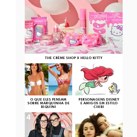
THE CRÈME SHOP X HELLO KITTY
2
3
O QUE ELES PENSAM
PERSONAGENS DISNEY
SOBRE MARQUINHA DE
E AMIGOS EM ESTILO
BIQUÍNI
CHIBI
4
5