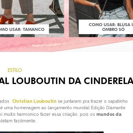
COMO USAR: BLUSA
OMO USAR: TAMANCO
OMBRO SÓ
ESTILO
TAL LOUBOUTIN DA CINDEREL
lçados
Christian Louboutin
se juntaram pra trazer o sapatinho
eria é uma homenagem ao lançamento mundial Edição Diamante
oi muito harmonico fazer essa criação, pois os
mundos da
PRÓXIMO POST
etam facilmente.
ESTILO: ASHLEY BEN