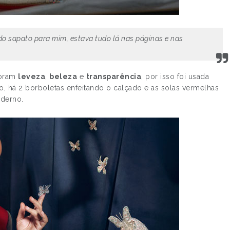
do sapato para mim, estava tudo lá nas páginas e nas
oram
leveza
,
beleza
e
transparência
, por isso foi usada
o, há 2 borboletas enfeitando o calçado e as solas vermelhas
oderno.