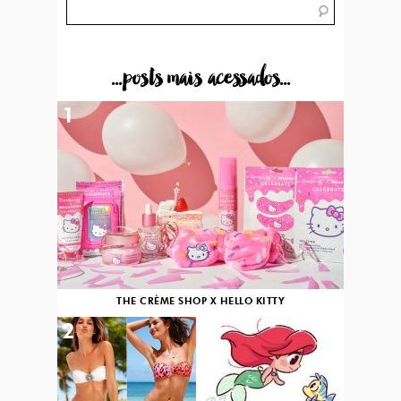
...posts mais acessados...
1
THE CRÈME SHOP X HELLO KITTY
2
3