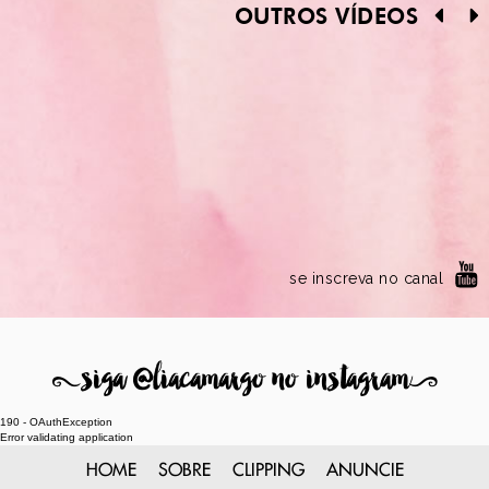
OUTROS VÍDEOS
se inscreva no canal
8
siga @liacamargo no instagram
9
190 - OAuthException
Error validating application
HOME
SOBRE
CLIPPING
ANUNCIE