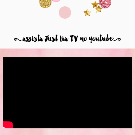
8
assista Just Lia TV no youtube
9