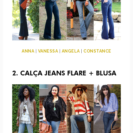
ANNA
|
VANESSA
|
ANGELA
|
CONSTANCE
2. CALÇA JEANS FLARE + BLUSA