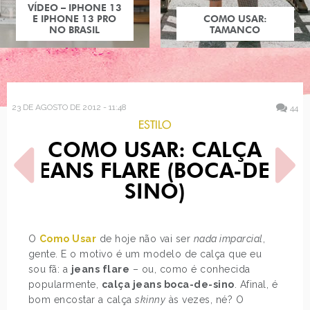
COMO USAR:
TAMANCO
23 DE AGOSTO DE 2012 - 11:48
44
ESTILO
COMO USAR: CALÇA
JEANS FLARE (BOCA-DE-
SINO)
POST ANTERIOR
PRÓXIMO POST
O
Como Usar
de hoje não vai ser
nada imparcial
,
ENTREVISTA COM
BATALHA: XUXA
gente. E o motivo é um modelo de calça que eu
CHAMADA DE CAPA NA
sou fã: a
jeans flare
– ou, como é conhecida
LUNNA
popularmente,
calça jeans boca-de-sino
. Afinal, é
bom encostar a calça
skinny
às vezes, né? O