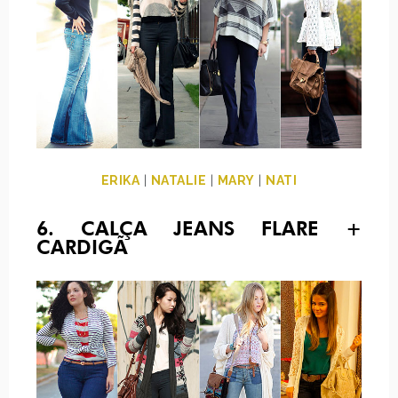
ERIKA
|
NATALIE
|
MARY
|
NATI
6. CALÇA JEANS FLARE +
CARDIGÃ