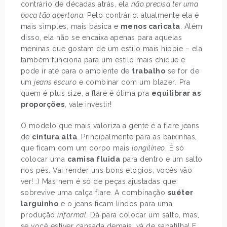
contrário de décadas atrás, ela
não precisa ter uma
boca tão abertona
. Pelo contrário: atualmente ela é
mais simples, mais básica e
menos caricata
. Além
disso, ela não se encaixa apenas para aquelas
meninas que gostam de um estilo mais hippie – ela
também funciona para um estilo mais chique e
pode ir até para o ambiente de
trabalho
se for de
um
jeans escuro
e combinar com um blazer
.
Pra
quem é plus size, a flare é ótima pra
equilibrar as
proporções
, vale investir!
O modelo que mais valoriza a gente é a flare jeans
de
cintura alta
. Principalmente para as baixinhas,
que ficam com um corpo mais
longilíneo
. É só
colocar uma
camisa fluida
para dentro e um salto
nos pés. Vai render uns bons elogios, vocês vão
ver! :) Mas nem é só de peças ajustadas que
sobrevive uma calça flare. A combinação
suéter
larguinho
e o jeans ficam lindos para uma
produção
informal
. Dá para colocar um salto, mas,
se você estiver cansada demais, vá de sapatilha! E,