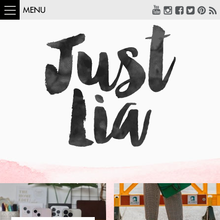
MENU
COMO USAR:
BLUSA UM OMBRO
SÓ