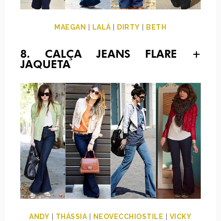
MAEGAN
|
LALÁ
|
DIRTY
|
BETH
8. CALÇA JEANS FLARE +
JAQUETA
ANDY
|
THÁSSIA
|
NEOVECCHIOSTILE
|
VICKY