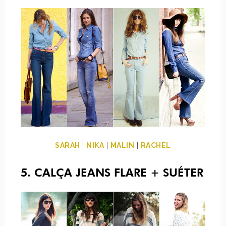
SARAH
|
NIKA
|
MALIN
|
RACHEL
5. CALÇA JEANS FLARE + SUÉTER