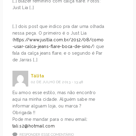
[…] Blazer feminino com calça flare. Fotos:
Just Lia […]
[…] dois post que indico pra dar uma olhada
nessa peça. O primeiro é o Just Lia
(
https://www.justlia.com.br/2012/08/como
-usar-calca-jeans-flare-boca-de-sino/
) que
fala da calça jeans flare, e o segundo é Par
de Jarras […]
Tálita
02 DE JULHO DE 2013 - 13:48
Eu amoo esse estilo, mas não encontro
aqui na minha cidade. Alguém sabe me
informar alguam loja, ou marca ?
Obrigada !!
Pode me mandar para o meu email:
tali.s2@hotmail.com
RESPONDER ESSE COMENTÁRIO