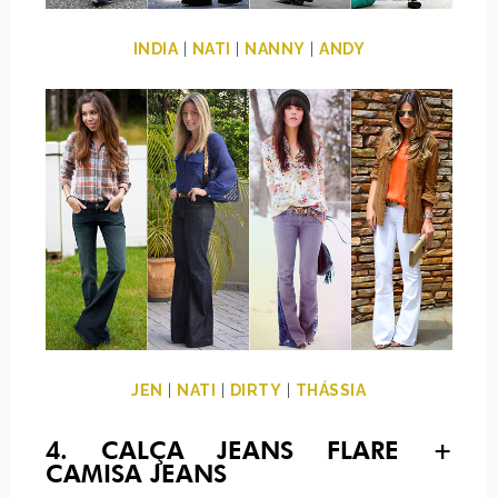
INDIA
|
NATI
|
NANNY
|
ANDY
JEN
|
NATI
|
DIRTY
|
THÁSSIA
4. CALÇA JEANS FLARE +
CAMISA JEANS