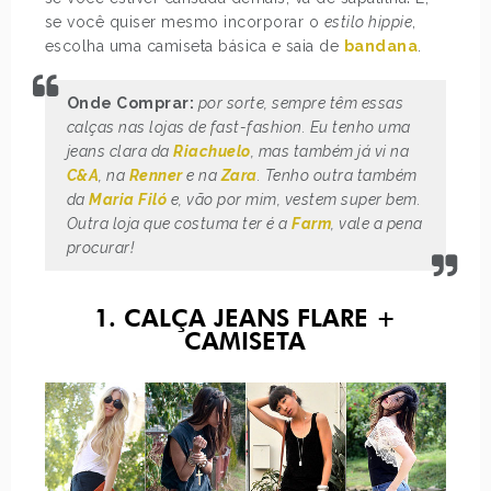
se você quiser mesmo incorporar o
estilo hippie
,
escolha uma camiseta básica e saia de
bandana
.
Onde Comprar:
por sorte, sempre têm essas
calças nas lojas de fast-fashion. Eu tenho uma
jeans clara da
Riachuelo
, mas também já vi na
C&A
, na
Renner
e na
Zara
. Tenho outra também
da
Maria Filó
e, vão por mim, vestem super bem.
Outra loja que costuma ter é a
Farm
, vale a pena
procurar!
1. CALÇA JEANS FLARE +
CAMISETA