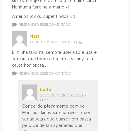
skinny e hoje em dia não uso muito calça…
Nenhuma flare no armário =(
Amei os looks, super lindos <3
RESPONDER ESSE COMENTÁRIO
Mari
23 DE AGOSTO DE 2012 - 13:39
É minha favorita..sempre usei, uso e usarei.
Tomara que tome o lugar da skinny.. eta
calça horrorosa..
RESPONDER ESSE COMENTÁRIO
Leila
25 DE OUTUBRO DE 2012 -
21:57
Concordo plenamente com vc
Mari, as skinny são horríveis, quer
ver aquelas que quase nem passa
pelo pé de tão apertadas que