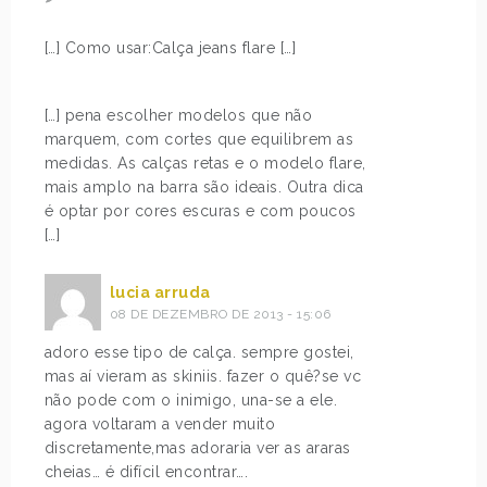
[…] Como usar:Calça jeans flare […]
[…] pena escolher modelos que não
marquem, com cortes que equilibrem as
medidas. As calças retas e o modelo flare,
mais amplo na barra são ideais. Outra dica
é optar por cores escuras e com poucos
[…]
lucia arruda
08 DE DEZEMBRO DE 2013 - 15:06
adoro esse tipo de calça. sempre gostei,
mas aí vieram as skiniis. fazer o quê?se vc
não pode com o inimigo, una-se a ele.
agora voltaram a vender muito
discretamente,mas adoraria ver as araras
cheias… é difícil encontrar….