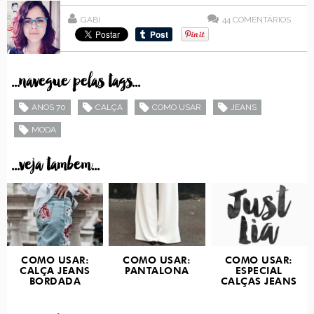
GABI
44
COMENTÁRIOS
...navegue pelas tags...
ANOS 70
CALÇA
COMO USAR
JEANS
MODA
...veja tambem...
COMO USAR:
COMO USAR:
COMO USAR:
CALÇA JEANS
PANTALONA
ESPECIAL
BORDADA
CALÇAS JEANS