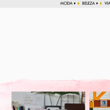
MODA ▾
BELEZA ▾
VI