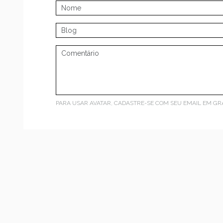
PARA USAR AVATAR, CADASTRE-SE COM SEU EMAIL EM
GR