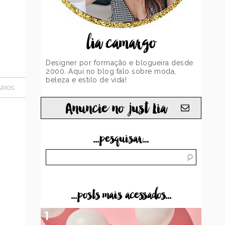
lia camargo
Designer por formação e blogueira desde
2000. Aqui no blog falo sobre moda,
beleza e estilo de vida!
RIOS
Anuncie no just Lia
...pesquisar...
...posts mais acessados...
1