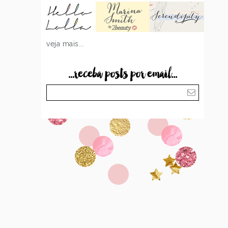
veja mais...
...receba posts por email...