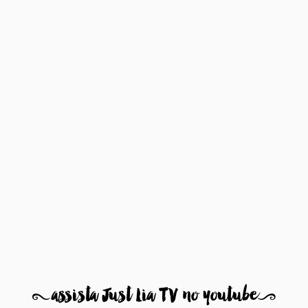
8
assista Just Lia TV no youtube
9