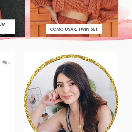
 UM
COMO USAR: TWIN SET
0