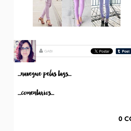
GABI
...navegue pelas tags...
...comentarios...
0
C