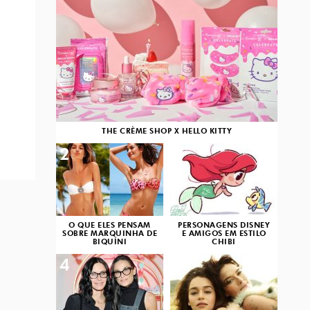
THE CRÈME SHOP X HELLO KITTY
2
3
O QUE ELES PENSAM
PERSONAGENS DISNEY
SOBRE MARQUINHA DE
E AMIGOS EM ESTILO
BIQUÍNI
CHIBI
4
5