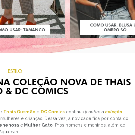
COMO USAR: BLUSA
OMO USAR: TAMANCO
OMBRO SÓ
ESTILO
 NA COLEÇÃO NOVA DE THAIS
 & DC COMICS
re
Thais Gusmão
e
DC Comics
continua
(confira a
coleção
ulheres e crianças. Dessa vez, a novidade fica por conta do
PRÓXIMO POST
Venenosa
e
Mulher Gato
. Pros homens e meninos, além de
O QUE ELES PENSAM
SOBRE MODINHAS DO
 Aquaman.