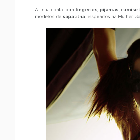
A linha conta com
lingeries
,
pijamas, camise
modelos de
sapatilha
, inspirados na Mulher Ga