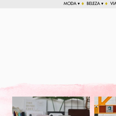
MODA ▾
BELEZA ▾
VI