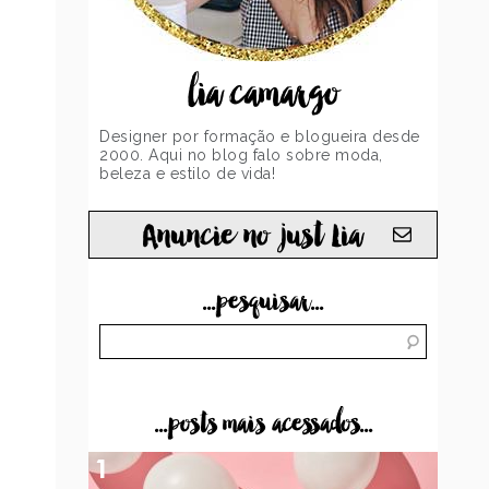
lia camargo
Designer por formação e blogueira desde
2000. Aqui no blog falo sobre moda,
beleza e estilo de vida!
Anuncie no just Lia
...pesquisar...
...posts mais acessados...
1