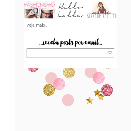
veja mais...
...receba posts por email...