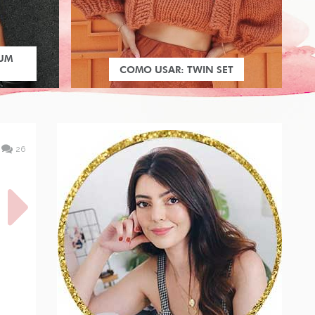
 UM
COMO USAR: TWIN SET
26