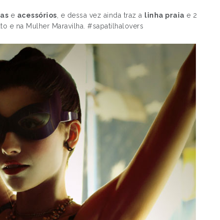
VERÃO…
tas
e
acessórios
, e dessa vez ainda traz a
linha praia
e 2
to e na Mulher Maravilha. #sapatilhalovers