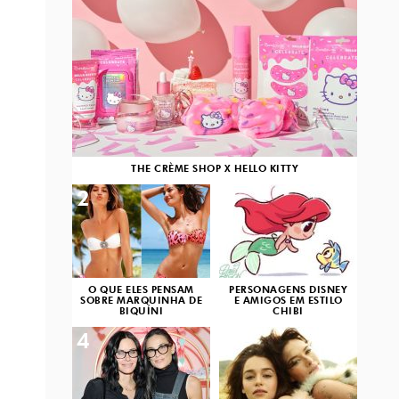
THE CRÈME SHOP X HELLO KITTY
2
3
O QUE ELES PENSAM
PERSONAGENS DISNEY
SOBRE MARQUINHA DE
E AMIGOS EM ESTILO
BIQUÍNI
CHIBI
4
5