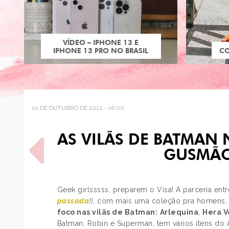
VÍDEO – IPHONE 13 E
IPHONE 13 PRO NO BRASIL
C
01 DE OUTUBRO DE 2012 - 16:00
AS VILÃS DE BATMAN
GUSMÃO
Geek girlsssss, preparem o Visa! A parceria ent
passada
!)
, com mais uma coleção pra homens, m
POST ANTERIOR
foco nas vilãs de Batman:
Arlequina
,
Hera 
O CASAMENTO DA MÔNICA
E DO CEBOLINHA
Batman, Robin e Superman, tem vários itens do