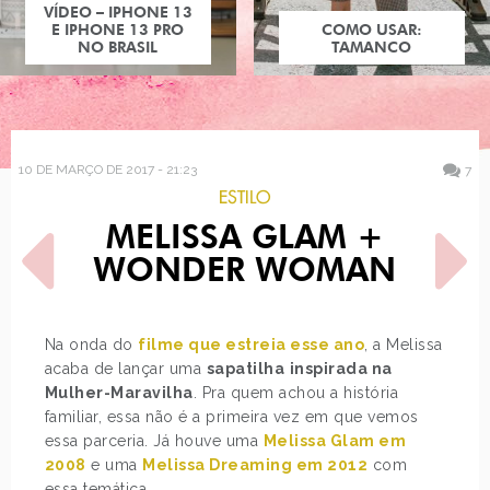
COMO USAR:
TAMANCO
10 DE MARÇO DE 2017 - 21:23
7
ESTILO
MELISSA GLAM +
WONDER WOMAN
Na onda do
filme que estreia esse ano
, a Melissa
acaba de lançar uma
sapatilha
inspirada na
POST ANTERIOR
PRÓXIMO POST
Mulher-Maravilha
. Pra quem achou a história
ESTILO: NINA DOBREV -
BATALHA: KATY PERRY
PARTE 2
familiar, essa não é a primeira vez em que vemos
essa parceria. Já houve uma
Melissa Glam em
2008
e uma
Melissa Dreaming em 2012
com
essa temática.