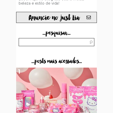
beleza e estilo de vida!
Anuncie no just Lia
...pesquisar...
...posts mais acessados...
1