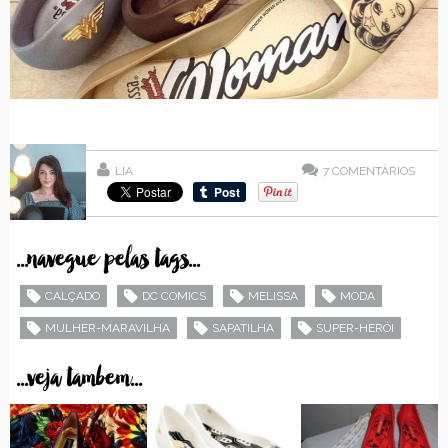
LIA
7
COMENTÁRIOS
...navegue pelas tags...
CALÇADO
DC COMICS
MELISSA
MODA
MULHER-MARAVILHA
SAPATILHA
SUPER-HERÓI
...veja tambem...