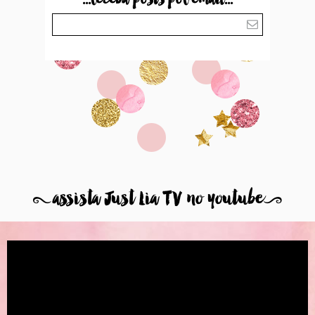
8
assista Just Lia TV no youtube
9