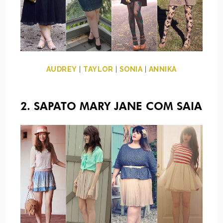
AUDREY
|
TAYLOR
|
SONIA
|
ANNIKA
2. SAPATO MARY JANE COM SAIA