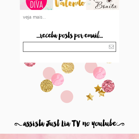
veja mais...
...receba posts por email...
8
assista Just Lia TV no youtube
9