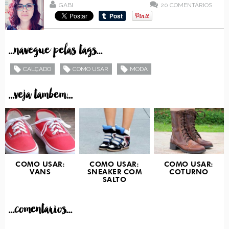
GABI
20
COMENTÁRIOS
...navegue pelas tags...
CALÇADO
COMO USAR
MODA
...veja tambem...
COMO USAR:
COMO USAR:
COMO USAR:
VANS
SNEAKER COM
COTURNO
SALTO
...comentarios...