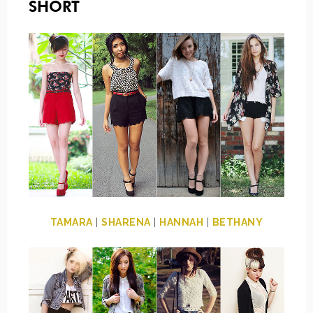
SHORT
TAMARA
|
SHARENA
|
HANNAH
|
BETHANY