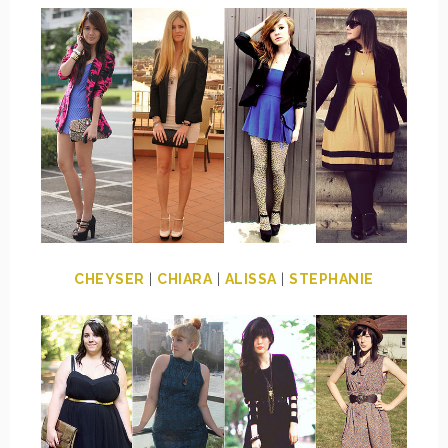
CHEYSER
|
CHIARA
|
ALISSA
|
STEPHANIE