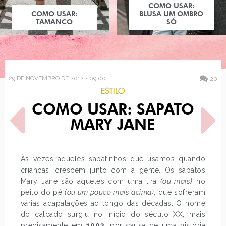
COMO USAR:
COMO USAR:
BLUSA UM OMBRO
TAMANCO
SÓ
29 DE NOVEMBRO DE 2012 - 09:00
20
ESTILO
COMO USAR: SAPATO
MARY JANE
Às vezes aqueles sapatinhos que usamos quando
crianças, crescem junto com a gente. Os sapatos
POST ANTERIOR
PRÓXIMO POST
Mary Jane são aqueles com uma tira
(ou mais)
no
AVISO IMPORTANTE SOBRE
PROVADOR: IAIÁ
NOSSA PÁGINA NO
peito do pé
(ou um pouco mais acima)
, que sofreram
FACEBOOK!
várias adapatações ao longo das décadas. O nome
do calçado surgiu no início do século XX, mais
precisamente em
1902
, por causa de uma história