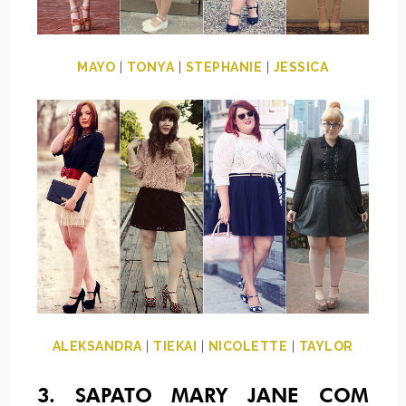
MAYO
|
TONYA
|
STEPHANIE
|
JESSICA
ALEKSANDRA
|
TIEKAI
|
NICOLETTE
|
TAYLOR
3. SAPATO MARY JANE COM