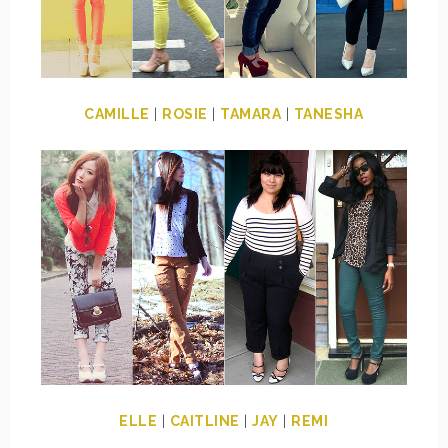
CAMILLE
|
ROSIE
|
TAMARA
|
TANESHA
ELLE
|
CAITLINE
|
JAY
|
REMI