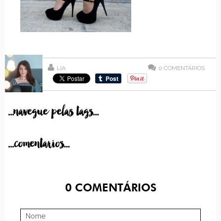
LIA
0
COMENTÁRIOS
...navegue pelas tags...
...comentarios...
0
COMENTÁRIOS