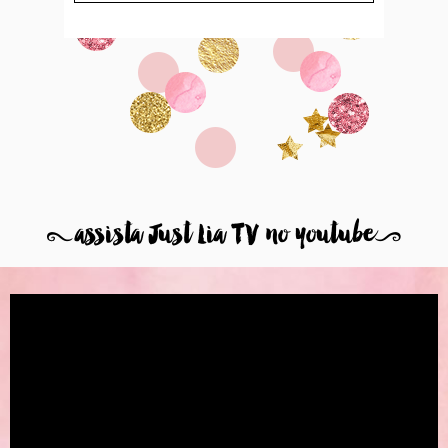
8
assista Just Lia TV no youtube
9