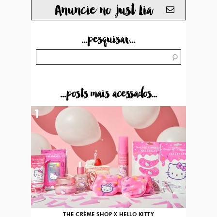
Anuncie no just Lia
...pesquisar...
...posts mais acessados...
1
THE CRÈME SHOP X HELLO KITTY