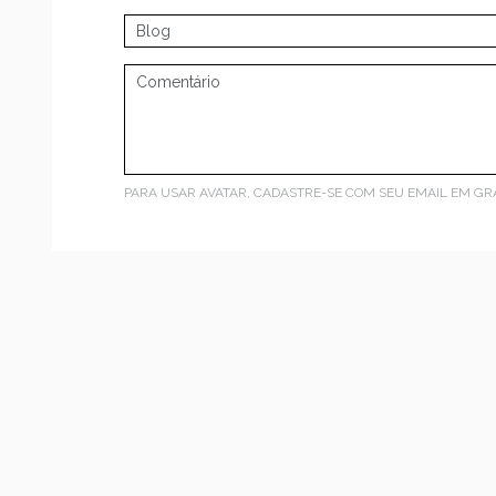
PARA USAR AVATAR, CADASTRE-SE COM SEU EMAIL EM
GR