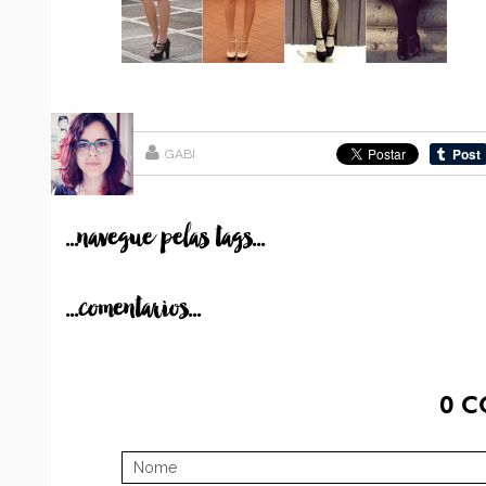
GABI
...navegue pelas tags...
...comentarios...
0
C