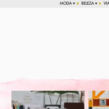
MODA ▾
BELEZA ▾
VI