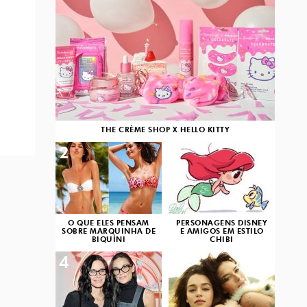
THE CRÈME SHOP X HELLO KITTY
2
3
O QUE ELES PENSAM
PERSONAGENS DISNEY
SOBRE MARQUINHA DE
E AMIGOS EM ESTILO
BIQUÍNI
CHIBI
4
5