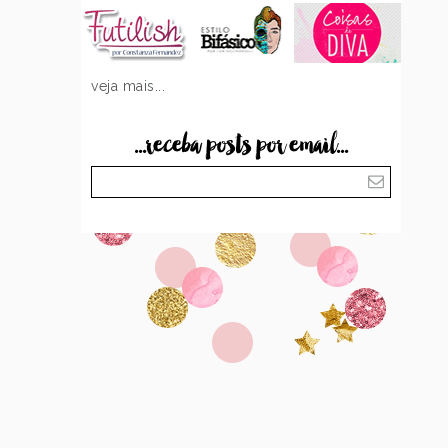
veja mais...
...receba posts por email...