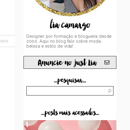
lia camargo
Designer por formação e blogueira desde
2000. Aqui no blog falo sobre moda,
RIOS
beleza e estilo de vida!
Anuncie no just Lia
...pesquisar...
...posts mais acessados...
1