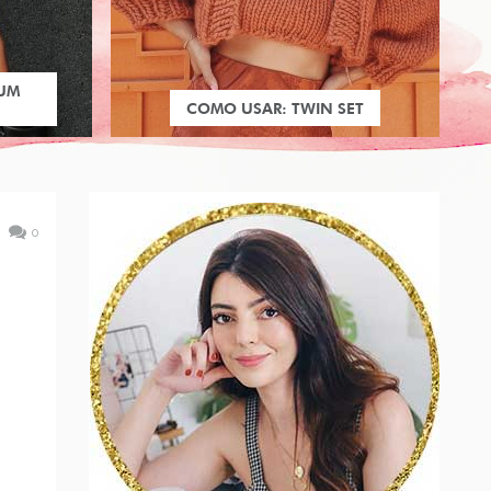
 UM
COMO USAR: TWIN SET
0