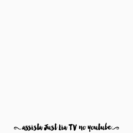
8
assista Just Lia TV no youtube
9