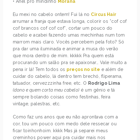
• Anel pro mindinho
Morana
Eu mexi no cabelo ontem! Fui lá no
Circus Hair
arrumar a franja que estava longa, colorir os *cof cof
cof brancos cof cof cof*, cortar um pouco do
cabelo e acabei fazendo umas mechinhas num tom
marrom mais claro. Vocês percebem pela foto? Só
pra dar uma iluminada e animar a musa do verão
que mora dentro de mim. kkkkk Pra quem está
procurando um salão pra se apaixonar… Vale muito a
pena ir lá! Tem todos os
preços no site
e além de
cuidar do cabelo, lá dentro tem brechó, fliperama,
tatuador, cervezzzinha free, etc. O
Rodrigo Lima
(dono e quem corta meu cabelo)
é um gênio e tá
sempre bolando coisas como festinhas, feira
vintage, palestras, etc.
Como faz uns anos que eu não aprontava com a
cor, tou um pouco com medo dele ressecar ou
ficar toinhonhoim. kkkk Mas já separei meus
creminhos power aqui pra cuidar mais nos