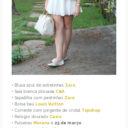
• Blusa azul de estrelinhas
Zara
• Saia branca plissada
C&A
• Sapatilha com pedrinhas
Zara
• Bolsa baú
Louis Vuitton
• Corrente com pingente de cristal
Topshop
• Relógio dourado
Casio
• Pulseiras
Morana
e
25 de março