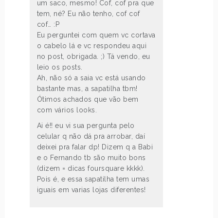
um saco, mesmo! Cof, cof pra que
tem, né? Eu não tenho, cof cof
cof… :P
Eu perguntei com quem vc cortava
o cabelo lá e vc respondeu aqui
no post, obrigada. ;) Tá vendo, eu
leio os posts.
Ah, não só a saia vc está usando
bastante mas, a sapatilha tbm!
Ótimos achados que vão bem
com vários looks.
Ai é!! eu vi sua pergunta pelo
celular q não dá pra arrobar, daí
deixei pra falar dp! Dizem q a Babi
e o Fernando tb são muito bons
(dizem = dicas foursquare kkkk).
Pois é, e essa sapatilha tem umas
iguais em varias lojas diferentes!