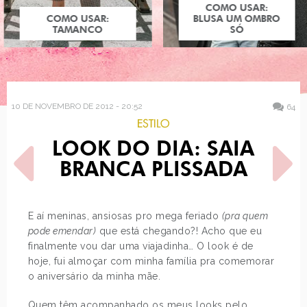
COMO USAR:
COMO USAR:
BLUSA UM OMBRO
TAMANCO
SÓ
10 DE NOVEMBRO DE 2012 - 20:52
64
ESTILO
LOOK DO DIA: SAIA
BRANCA PLISSADA
E aí meninas, ansiosas pro mega feriado
(pra quem
pode emendar)
que está chegando?! Acho que eu
POST ANTERIOR
PRÓXIMO POST
finalmente vou dar uma viajadinha… O look é de
JÓIAS DAS PRINCESAS
EXPOSIÇÃO DE LEGO
DISNEY POR CHOPARD E
hoje, fui almoçar com minha família pra comemorar
HARROD'S
o aniversário da minha mãe.
Quem têm acompanhado os meus looks pelo