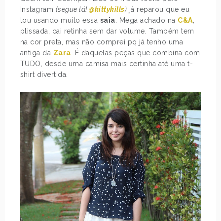
Instagram
(segue lá!
@kittykills
)
já reparou que eu
tou usando muito essa
saia
. Mega achado na
C&A
,
plissada, cai retinha sem dar volume. Também tem
na cor preta, mas não comprei pq já tenho uma
antiga da
Zara
. É daquelas peças que combina com
TUDO, desde uma camisa mais certinha até uma t-
shirt divertida.