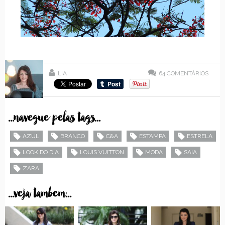
LIA
64
COMENTÁRIOS
...navegue pelas tags...
AZUL
BRANCO
C&A
ESTAMPA
ESTRELA
LOOK DO DIA
LOUIS VUITTON
MODA
SAIA
ZARA
...veja tambem...