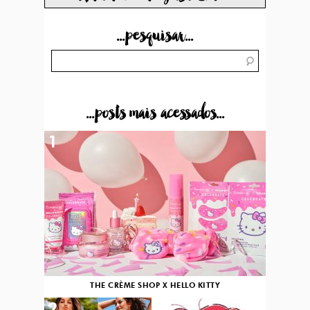
...pesquisar...
...posts mais acessados...
1
THE CRÈME SHOP X HELLO KITTY