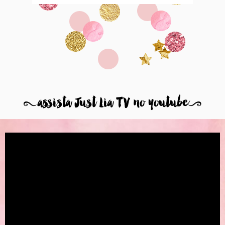
8
assista Just Lia TV no youtube
9