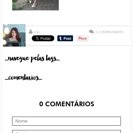
LIA
0
COMENTÁRIOS
...navegue pelas tags...
...comentarios...
0
COMENTÁRIOS