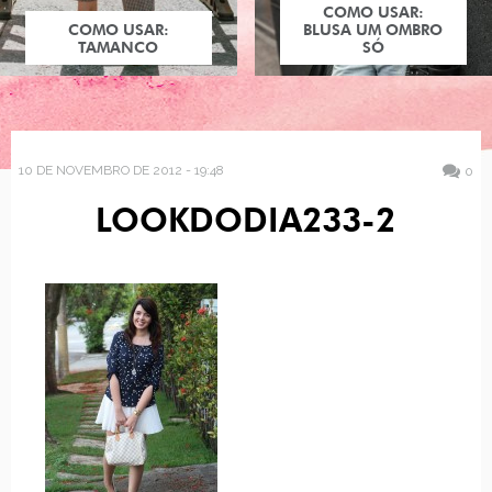
COMO USAR:
COMO USAR:
BLUSA UM OMBRO
TAMANCO
SÓ
10 DE NOVEMBRO DE 2012 - 19:48
0
LOOKDODIA233-2