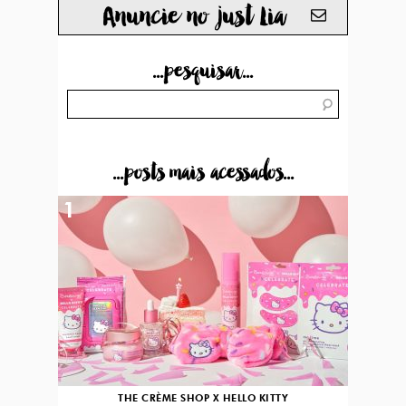
Anuncie no just Lia
...pesquisar...
...posts mais acessados...
1
THE CRÈME SHOP X HELLO KITTY