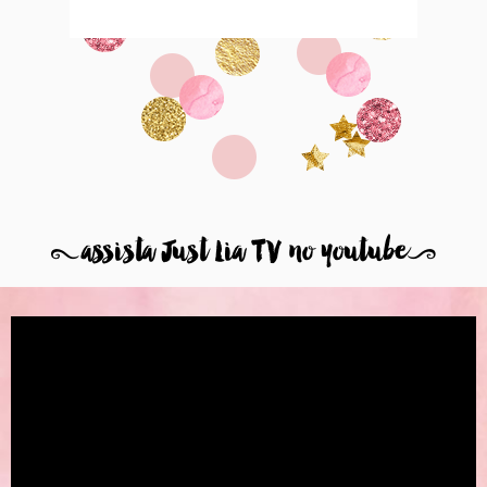
8
assista Just Lia TV no youtube
9