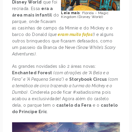
Disney World
que foi
recriada. Essa
era a
Leia mais
: Flórida – Magic
área mais infantil
do
Kingdom (Disney World)
parque, onde ficavam
as casinhas de campo da Minnie e do Mickey e o
barco do Donald
(que
eram muito fofos
!)
e alguns
outros brinquedos que ficaram defasados, como
um passeio da Branca de Neve
(Snow White’s Scary
Adventures)
.
As grandes novidades são 2 áreas novas:
Enchanted Forest
(com atrações de “A Bela e a
Fera” e “A Pequena Sereia”)
e
Storybook Circus
(com
a temática de circo trazendo a turma do Mickey e o
Dumbo)
. Cinderela pode ficar #xatiadissima pois
acabou a exclusividade! Agora além do castelo
dela, o parque tem o
castelo da Fera
e o
castelo
do Príncipe Eric
.