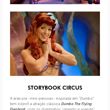
STORYBOOK CIRCUS
A área pra ~mini-pessoas~ inspirada em “Dumbo”
tem
(claro!)
a atração clássica
Dumbo The Flying
Elephant
, com os dumbinhos “girando e voando”,