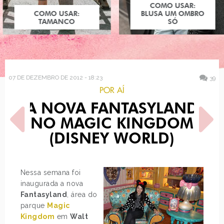
COMO USAR:
COMO USAR:
BLUSA UM OMBRO
TAMANCO
SÓ
07 DE DEZEMBRO DE 2012 - 18:23
39
POR AÍ
A NOVA FANTASYLAND
NO MAGIC KINGDOM
(DISNEY WORLD)
POST ANTERIOR
PRÓXIMO POST
Nessa semana foi
COMO USAR: ESTAMPA DE
VERDE ESMERALDA É A
inaugurada a nova
CORAÇÕES
COR DE 2013
Fantasyland
, área do
parque
Magic
Kingdom
em
Walt