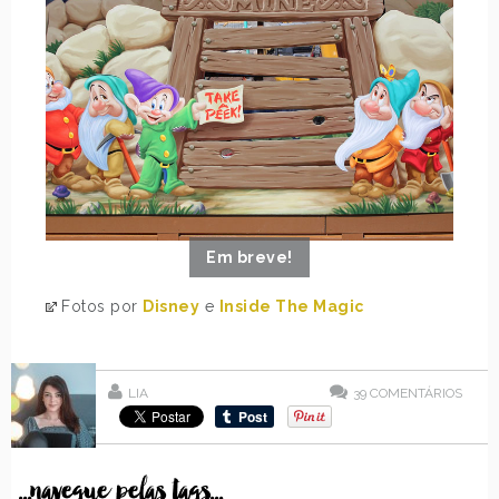
Em breve!
Fotos por
Disney
e
Inside The Magic
LIA
39
COMENTÁRIOS
...navegue pelas tags...