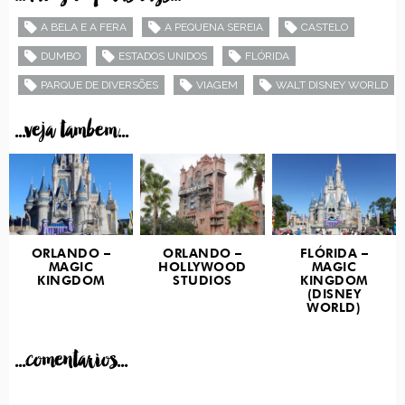
A BELA E A FERA
A PEQUENA SEREIA
CASTELO
DUMBO
ESTADOS UNIDOS
FLÓRIDA
PARQUE DE DIVERSÕES
VIAGEM
WALT DISNEY WORLD
...veja tambem...
ORLANDO –
ORLANDO –
FLÓRIDA –
MAGIC
HOLLYWOOD
MAGIC
KINGDOM
STUDIOS
KINGDOM
(DISNEY
WORLD)
...comentarios...