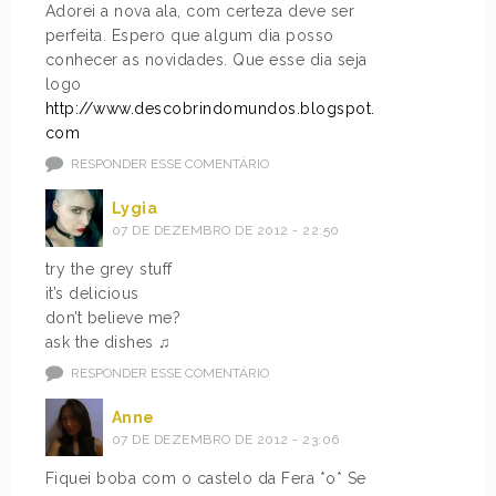
Adorei a nova ala, com certeza deve ser
perfeita. Espero que algum dia posso
conhecer as novidades. Que esse dia seja
logo
http://www.descobrindomundos.blogspot.
com
RESPONDER ESSE COMENTÁRIO
Lygia
07 DE DEZEMBRO DE 2012 - 22:50
try the grey stuff
it’s delicious
don’t believe me?
ask the dishes ♫
RESPONDER ESSE COMENTÁRIO
Anne
07 DE DEZEMBRO DE 2012 - 23:06
Fiquei boba com o castelo da Fera *o* Se