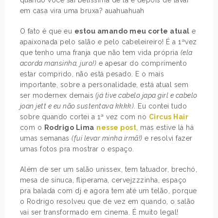
em casa vira uma bruxa? auahuahuah
O fato é que eu
estou amando meu corte atual
e
apaixonada pelo salão e pelo cabeleireiro! É a 1ªvez
que tenho uma franja que não tem vida própria
(ela
acorda mansinha, juro!)
e apesar do comprimento
estar comprido, não está pesado. E o mais
importante, sobre a personalidade, está atual sem
ser modernex demais
(já tive cabelo japa girl e cabelo
joan jett e eu não sustentava kkkk)
. Eu contei tudo
sobre quando cortei a 1ª vez com no
Circus Hair
com o
Rodrigo Lima
nesse post
, mas estive lá há
umas semanas
(fui levar minha irmã!)
e resolvi fazer
umas fotos pra mostrar o espaço.
Além de ser um salão unissex, tem tatuador, brechó,
mesa de sinuca, fliperama, cervejzzzinha, espaço
pra balada com dj e agora tem até um telão, porque
o Rodrigo resolveu que de vez em quando, o salão
vai ser transformado em cinema. É muito legal!