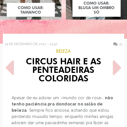
COMO USAR:
COMO USAR:
BLUSA UM OMBRO
TAMANCO
SÓ
19 DE DEZEMBRO DE 2012 - 23:47
75
BELEZA
CIRCUS HAIR E AS
PENTEADEIRAS
COLORIDAS
POST ANTERIOR
PRÓXIMO POST
Apesar de eu adorar um ~mundo cor de rosa~,
não
LOOK DO DIA: SAIA DE
OS ILUMINADORES
tenho paciência pra dondocar no salão de
TULE
LÍQUIDOS DA YES
beleza
. Sempre fico ansiosa, achando que estou
COSMETICS E DA…
perdendo muuuito tempo, enquanto minhas amigas
adoram dar uma passadinha semanal pra fazer as