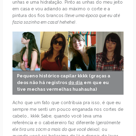
unhas e uma hidratação. Pinto as unhas do meu jeito
em casa e vou adiando ao máximo o corte e a
pintura dos fios brancos
(teve uma época que eu até
fazia sozinha em casa! hehehe)
.
Pequeno histórico capilar kkkk (graças a
deos não há registros
do dia
em que eu
tive mechas vermelhas huahauha)
Acho que um fato que contribuia pra isso, é que eu
sempre me senti um pouco enganada nos cortes de
cabelo… kkkk Sabe, quando você leva uma
referência e o cabelereiro faz diferente
(geralmente
ele tira uns 10cm a mais do que você deixa)
, ou
quando você sai belissima de lá e depois de lavar