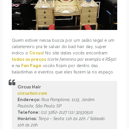
Quem estiver nessa busca por um salão legal e um
cabelereiro pra te salvar do bad hair day, super
indico o
Circus
! No site deles vocês encontram
todos os preços
(corte feminino por exemplo é R$50)
e na
Fan Page
vocês ficam por dentro das
baladinhas e eventos que eles fazem lá no espaço.
Circus Hair
circushair.com
Endereço:
Rua Pamplona, 1115, Jardim
Paulista, São Paulo, SP.
Telefone:
(11) 3262-2127 (11) 32530510
Horários:
Terça – Sexta: 11h às 22h / Sábado:
10h às 20h