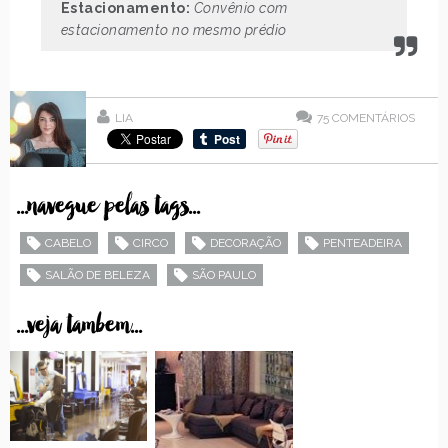
Estacionamento:
Convênio com
estacionamento no mesmo prédio
LIA
75
COMENTÁRIOS
...navegue pelas tags...
CABELO
CIRCO
DECORAÇÃO
PENTEADEIRA
SALÃO DE BELEZA
SÃO PAULO
...veja tambem...