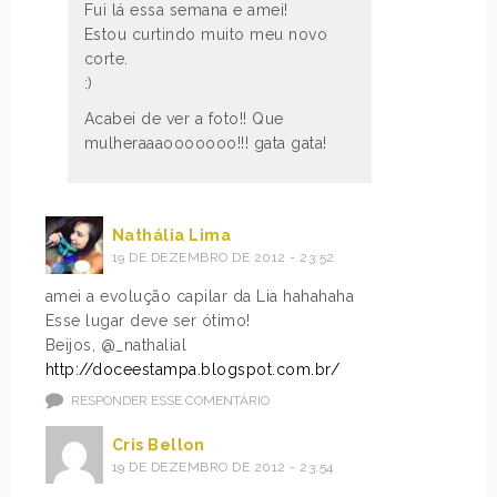
Fui lá essa semana e amei!
Estou curtindo muito meu novo
corte.
:)
Acabei de ver a foto!! Que
mulheraaaooooooo!!! gata gata!
Nathália Lima
19 DE DEZEMBRO DE 2012 - 23:52
amei a evolução capilar da Lia hahahaha
Esse lugar deve ser ótimo!
Beijos, @_nathalial
http://doceestampa.blogspot.com.br/
RESPONDER ESSE COMENTÁRIO
Cris Bellon
19 DE DEZEMBRO DE 2012 - 23:54