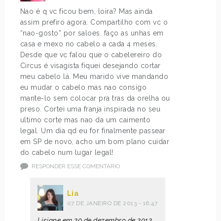
Nao é q vc ficou bem, loira? Mas ainda
assim prefiro agora. Compartilho com vc o
“nao-gosto” por saloes. faço as unhas em
casa e mexo no cabelo a cada 4 meses.
Desde que vc falou que o cabelereiro do
Circus é visagista fiquei desejando cortar
meu cabelo lá. Meu marido vive mandando
eu mudar o cabelo mas nao consigo
mante-lo sem colocar pra tras da orelha ou
preso. Cortei uma franja inspirada no seu
ultimo corte mas nao da um caimento
legal. Um dia qd eu for finalmente passear
em SP de novo, acho um bom plano cuidar
do cabelo num lugar legal!
RESPONDER ESSE COMENTÁRIO
Lia
07 DE JANEIRO DE 2013 - 16:47
Lisiane em 20 de dezembro de 2012