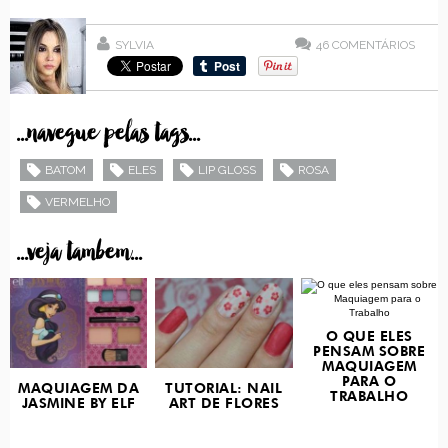
SYLVIA
46
COMENTÁRIOS
...navegue pelas tags...
BATOM
ELES
LIP GLOSS
ROSA
VERMELHO
...veja tambem...
O QUE ELES
PENSAM SOBRE
MAQUIAGEM
PARA O
MAQUIAGEM DA
TUTORIAL: NAIL
TRABALHO
JASMINE BY ELF
ART DE FLORES