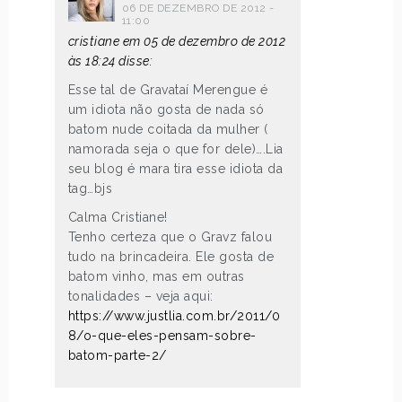
06 DE DEZEMBRO DE 2012 -
11:00
cristiane em 05 de dezembro de 2012
às 18:24 disse:
Esse tal de Gravataí Merengue é
um idiota não gosta de nada só
batom nude coitada da mulher (
namorada seja o que for dele)….Lia
seu blog é mara tira esse idiota da
tag…bjs
Calma Cristiane!
Tenho certeza que o Gravz falou
tudo na brincadeira. Ele gosta de
batom vinho, mas em outras
tonalidades – veja aqui:
https://www.justlia.com.br/2011/0
8/o-que-eles-pensam-sobre-
batom-parte-2/