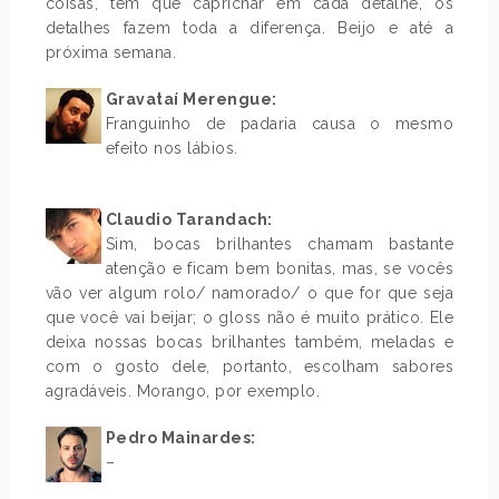
coisas, tem que caprichar em cada detalhe, os
detalhes fazem toda a diferença. Beijo e até a
próxima semana.
.
Gravataí Merengue:
Franguinho de padaria causa o mesmo
efeito nos lábios.
Claudio Tarandach:
Sim, bocas brilhantes chamam bastante
atenção e ficam bem bonitas, mas, se vocês
vão ver algum rolo/ namorado/ o que for que seja
que você vai beijar; o gloss não é muito prático. Ele
deixa nossas bocas brilhantes também, meladas e
com o gosto dele, portanto, escolham sabores
agradáveis. Morango, por exemplo.
.
Pedro Mainardes:
–
.