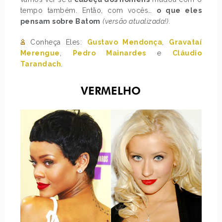
tempo também. Então, com vocês…
o que eles
pensam sobre Batom
(versão atualizada!)
.
Conheça Eles:
Gustavo Mendonça
,
Gravataí
Merengue
,
Pedro Mainardes
e
Cláudio
Tarandach
.
VERMELHO