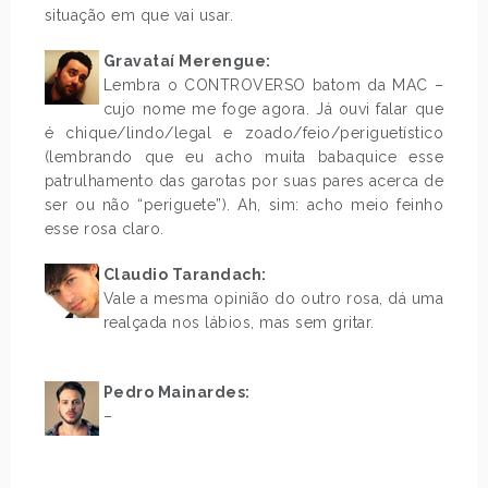
situação em que vai usar.
.
Gravataí Merengue:
Lembra o CONTROVERSO batom da MAC –
cujo nome me foge agora. Já ouvi falar que
é chique/lindo/legal e zoado/feio/periguetístico
(lembrando que eu acho muita babaquice esse
patrulhamento das garotas por suas pares acerca de
ser ou não “periguete”). Ah, sim: acho meio feinho
esse rosa claro.
.
.
Claudio Tarandach:
Vale a mesma opinião do outro rosa, dá uma
realçada nos lábios, mas sem gritar.
.
Pedro Mainardes:
–
.