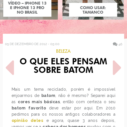
COMO USAR:
TAMANCO
05 DE DEZEMBRO DE 2012 - 05:00
46
BELEZA
O QUE ELES PENSAM
SOBRE BATOM
Mais um tema reciclado, porém é impossível
enjoarmos de
batom
, não é mesmo? Separei aqui
POST ANTERIOR
PRÓXIMO POST
as
cores mais básicas
, então com certeza o seu
DOCINHOS DECORADOS
IZZIYANA SUHAIMI
batom favorito
deve estar por aqui. Em 2010
pedimos para os nossos antigos colaboradores a
opinião deles
e agora, quase 3 anos depois,
vamos ver se a
cabeça dos homens
mudou com o