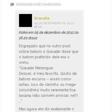
RESPONDER ESSE COMENTÁRIO
Gravata
05 DE DEZEMBRO DE 2012 -
18:08
Kaka em 05 de dezembro de 2012 às
16:20 disse:
Engraçado que no outro post
sobre batons o Gravataí disse que
o batom preferido dele era o
vinho:
“Gravataí Merengue:
Desses, é meu favorito. Gosto de
batons escuros – assim como
unhas. Isso de clarinho ou mega-
coloridinho muito raramente fica
bacana (não convém arriscar, né?)
…”
Mas agora ele diz exatamente o