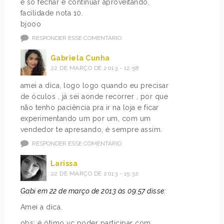
é só fechar e continuar aproveitando,
facilidade nota 10.
bjooo
RESPONDER ESSE COMENTÁRIO
Gabriela Cunha
22 DE MARÇO DE 2013 - 12:58
amei a dica, logo logo quando eu precisar
de óculos , já sei aonde recorrer , por que
não tenho paciência pra ir na loja e ficar
experimentando um por um, com um
vendedor te apresando, é sempre assim.
RESPONDER ESSE COMENTÁRIO
Larissa
22 DE MARÇO DE 2013 - 15:32
Gabi em 22 de março de 2013 às 09:57 disse:
Amei a dica.
obs: é ótimo vc poder participar com