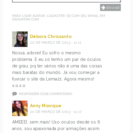
PARA USAR AVATAR, CADASTRE-SE COM SEU EMAIL EM
GRAVATAR.COM
Débora Chrissanto
20 DE MARÇO DE 2013 - 11:11
Nossa, adorei! Eu sofro o mesmo
problema. E eu só tenho um par de óculos
de grau, pq ter vários não é uma das coisas
mais baratas do mundo. Já vou começar a
fuxicar o site da Lema21. Agora mesmo!
x.o.x.o
RESPONDER ESSE COMENTÁRIO
Anny Monique
20 DE MARÇO DE 2013 - 11:17
AMEEEI, sem mais! Uso óculos desde os 6
anos, sou apaixonada por armações assim.