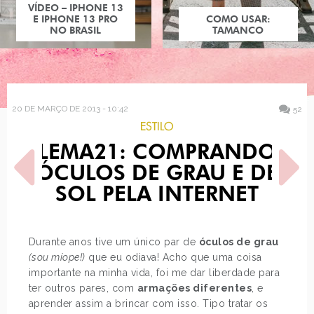
COMO USAR:
TAMANCO
20 DE MARÇO DE 2013 - 10:42
52
ESTILO
LEMA21: COMPRANDO
ÓCULOS DE GRAU E DE
SOL PELA INTERNET
POST ANTERIOR
PRÓXIMO POST
Durante anos tive um único par de
óculos de grau
NINA REICHERT
TOP 5 - ITENS DA
(sou míope!)
que eu odiava! Acho que uma coisa
PENTEADEIRA POR LU…
importante na minha vida, foi me dar liberdade para
ter outros pares, com
armações diferentes
, e
aprender assim a brincar com isso. Tipo tratar os