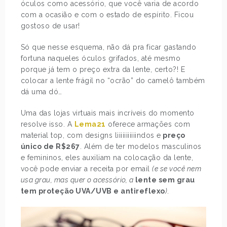
óculos como acessório, que você varia de acordo
com a ocasião e com o estado de espírito. Ficou
gostoso de usar!
Só que nesse esquema, não dá pra ficar gastando
fortuna naqueles óculos grifados, até mesmo
porque já tem o preço extra da lente, certo?! E
colocar a lente frágil no “ocrão” do camelô também
dá uma dó…
Uma das lojas virtuais mais incríveis do momento
resolve isso. A
Lema21
oferece armações com
material top, com designs liiiiiiiiiiindos e
preço
único de R$267
. Além de ter modelos masculinos
e femininos, eles auxiliam na colocação da lente,
você pode enviar a receita por email
(e se você nem
usa grau, mas quer o acessório, a
lente sem grau
tem proteção UVA/UVB e antireflexo
)
.