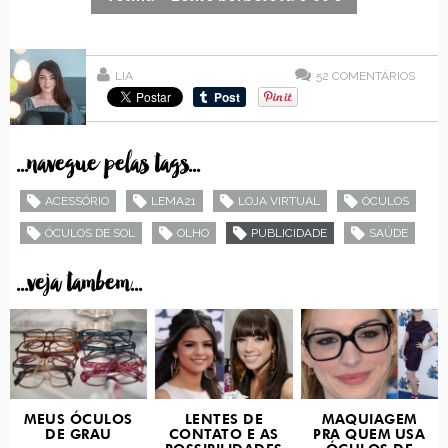
LIA
52
COMENTÁRIOS
...navegue pelas tags...
ACESSÓRIO
LEMA21
LOJA VIRTUAL
ÓCULOS
ÓCULOS DE SOL
OLHO
PUBLICIDADE
SAÚDE
...veja tambem...
MEUS ÓCULOS
LENTES DE
MAQUIAGEM
DE GRAU
CONTATO E AS
PRA QUEM USA