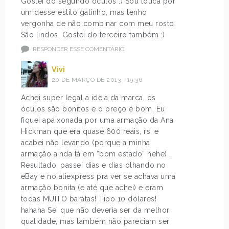
Gostei do segundo óculos :) Sou louca por
um desse estilo gatinho, mas tenho
vergonha de não combinar com meu rosto.
São lindos. Gostei do terceiro também :)
RESPONDER ESSE COMENTÁRIO
Vivi
20 DE MARÇO DE 2013 - 19:36
Achei super legal a ideia da marca, os
óculos são bonitos e o preço é bom. Eu
fiquei apaixonada por uma armação da Ana
Hickman que era quase 600 reais, rs, e
acabei não levando (porque a minha
armação ainda tá em “bom estado” hehe)…
Resultado: passei dias e dias olhando no
eBay e no aliexpress pra ver se achava uma
armação bonita (e até que achei) e eram
todas MUITO baratas! Tipo 10 dólares!
hahaha Sei que não deveria ser da melhor
qualidade, mas também não pareciam ser