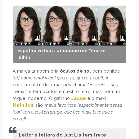
Espelho virtual… amooooo um “maker”
hiihih
A marca também cria
óculos de sol
bem bonitos
(aff como amo! vício! quero 10, quero 1.000!)
. A
coleção atual de armações chama “Expresse seu
Lema” e tem óculos em estilo retrô, mas com um
toque moderno. O gatinho
Jaque
e o maxi
Mathilde
são meus favoritos
(especialmente nessa
“cor” tortoise/tartaruga, que fica mais leve que o
preto)
!
Leitor e leitora do Just Lia tem frete