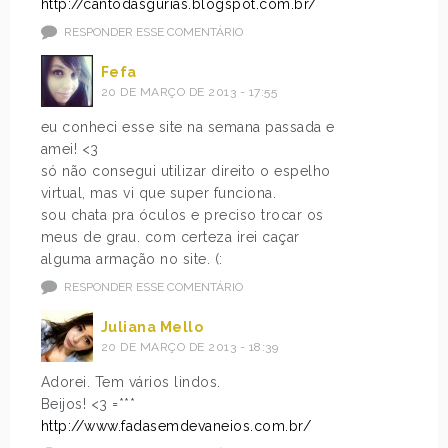
http://cantodasgurias.blogspot.com.br/
RESPONDER ESSE COMENTÁRIO
Fefa
20 DE MARÇO DE 2013 - 17:55
eu conheci esse site na semana passada e
amei! <3
só não consegui utilizar direito o espelho
virtual, mas vi que super funciona.
sou chata pra óculos e preciso trocar os
meus de grau. com certeza irei caçar
alguma armação no site. (:
RESPONDER ESSE COMENTÁRIO
Juliana Mello
20 DE MARÇO DE 2013 - 18:39
Adorei. Tem vários lindos.
Beijos! <3 =***
http://www.fadasemdevaneios.com.br/