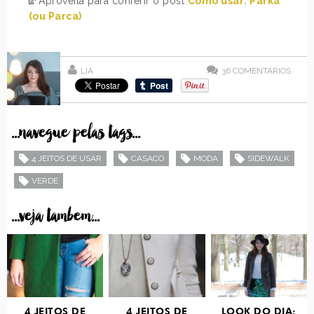
Aproveita para conferir o post
Como usar: Parka
(ou Parca)
LIA
36
COMENTÁRIOS
...navegue pelas tags...
4 JEITOS DE USAR
CASACO
MODA
SIDEWALK
VERDE
...veja tambem...
4 JEITOS DE
4 JEITOS DE
LOOK DO DIA: