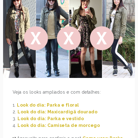
Veja os looks ampliados e com detalhes:
1.
Look do dia: Parka e floral
2.
Look do dia: Maxicardigã dourado
3.
Look do dia: Parka e vestido
4.
Look do dia: Camiseta de morcego