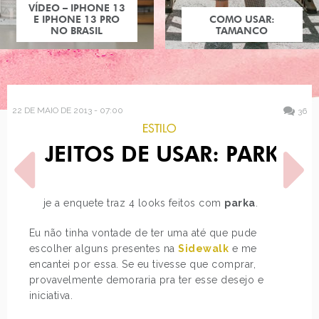
COMO USAR:
TAMANCO
22 DE MAIO DE 2013 - 07:00
36
ESTILO
4 JEITOS DE USAR: PARKA
Hoje a enquete traz 4 looks feitos com
parka
.
Eu não tinha vontade de ter uma até que pude
POST ANTERIOR
PRÓXIMO POST
escolher alguns presentes na
Sidewalk
e me
BATALHA NICKI MINAJ
YUKARI TERAKADO
encantei por essa. Se eu tivesse que comprar,
provavelmente demoraria pra ter esse desejo e
iniciativa.