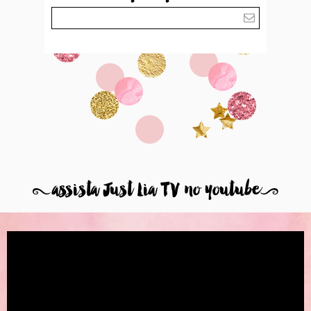
8
assista Just Lia TV no youtube
9