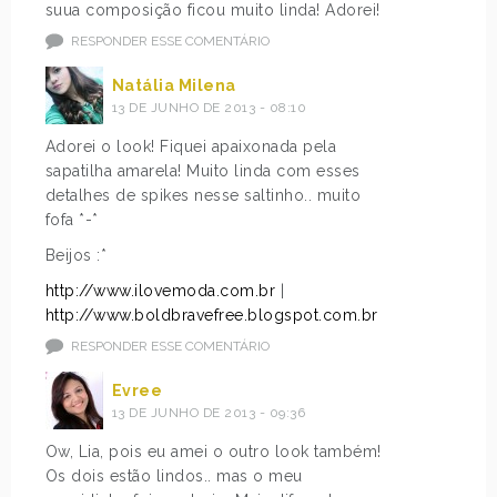
suua composição ficou muito linda! Adorei!
RESPONDER ESSE COMENTÁRIO
Natália Milena
13 DE JUNHO DE 2013 - 08:10
Adorei o look! Fiquei apaixonada pela
sapatilha amarela! Muito linda com esses
detalhes de spikes nesse saltinho.. muito
fofa *-*
Beijos :*
http://www.ilovemoda.com.br
|
http://www.boldbravefree.blogspot.com.br
RESPONDER ESSE COMENTÁRIO
Evree
13 DE JUNHO DE 2013 - 09:36
Ow, Lia, pois eu amei o outro look também!
Os dois estão lindos.. mas o meu