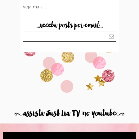
veja mais...
...receba posts por email...
8
assista Just Lia TV no youtube
9