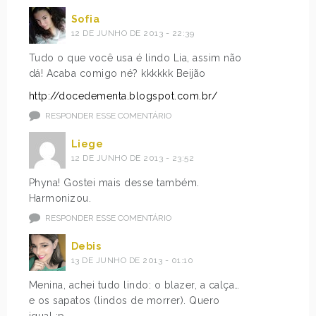
Sofia
12 DE JUNHO DE 2013 - 22:39
Tudo o que você usa é lindo Lia, assim não
dá! Acaba comigo né? kkkkkk Beijão
http://docedementa.blogspot.com.br/
RESPONDER ESSE COMENTÁRIO
Liege
12 DE JUNHO DE 2013 - 23:52
Phyna! Gostei mais desse também.
Harmonizou.
RESPONDER ESSE COMENTÁRIO
Debis
13 DE JUNHO DE 2013 - 01:10
Menina, achei tudo lindo: o blazer, a calça…
e os sapatos (lindos de morrer). Quero
igual ;p