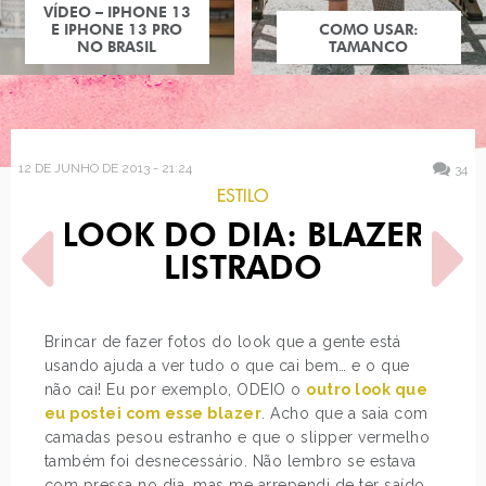
COMO USAR:
TAMANCO
12 DE JUNHO DE 2013 - 21:24
34
ESTILO
LOOK DO DIA: BLAZER
LISTRADO
Brincar de fazer fotos do look que a gente está
usando ajuda a ver tudo o que cai bem… e o que
POST ANTERIOR
PRÓXIMO POST
não cai! Eu por exemplo, ODEIO o
outro look que
RIK LEE
MAQUIAGEM PARA
HOMENS
eu postei com esse blazer
. Acho que a saia com
camadas pesou estranho e que o slipper vermelho
também foi desnecessário. Não lembro se estava
com pressa no dia, mas me arrependi de ter saído