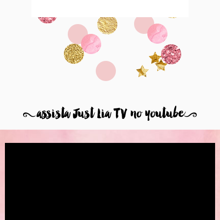
8
assista Just Lia TV no youtube
9