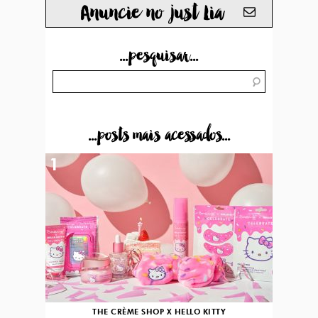
Anuncie no just Lia
...pesquisar...
...posts mais acessados...
1
THE CRÈME SHOP X HELLO KITTY