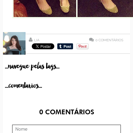
LIA
0
COMENTÁRIOS
...navegue pelas tags...
...comentarios...
0
COMENTÁRIOS