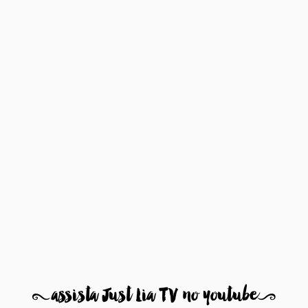
8
assista Just Lia TV no youtube
9