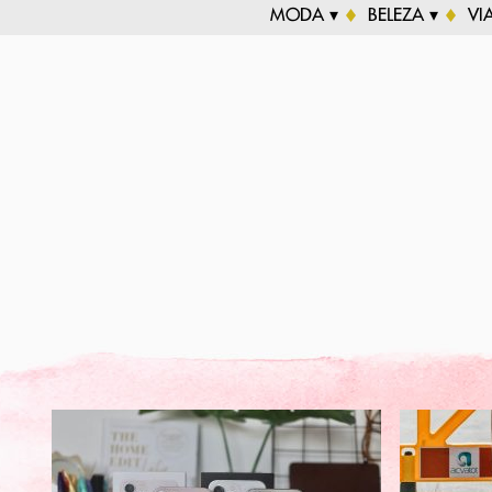
MODA ▾
BELEZA ▾
VI