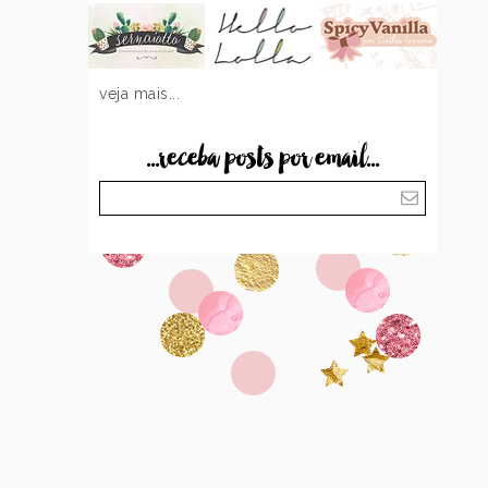
veja mais...
...receba posts por email...