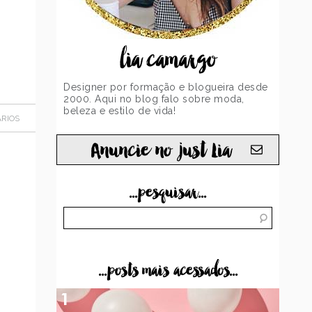
lia camargo
Designer por formação e blogueira desde
2000. Aqui no blog falo sobre moda,
beleza e estilo de vida!
RIOS
Anuncie no just Lia
...pesquisar...
...posts mais acessados...
1