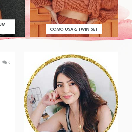
 UM
COMO USAR: TWIN SET
0