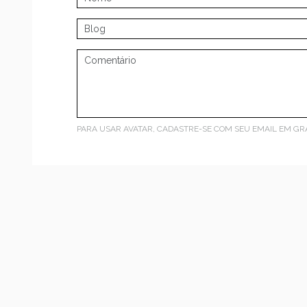
PARA USAR AVATAR, CADASTRE-SE COM SEU EMAIL EM
GR