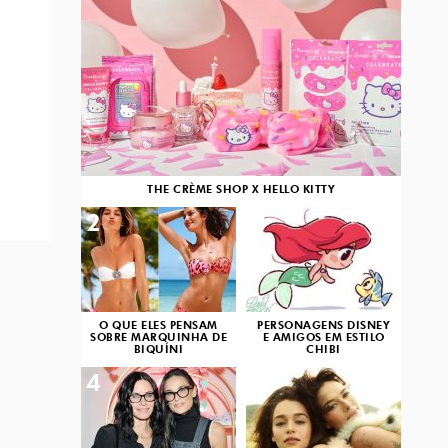
THE CRÈME SHOP X HELLO KITTY
2
3
O QUE ELES PENSAM
PERSONAGENS DISNEY
SOBRE MARQUINHA DE
E AMIGOS EM ESTILO
BIQUÍNI
CHIBI
4
5