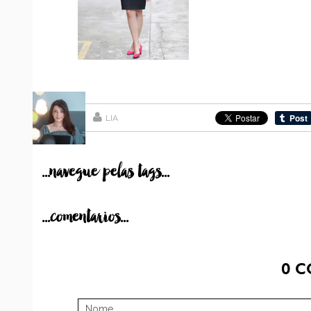
LIA
...navegue pelas tags...
...comentarios...
0
C