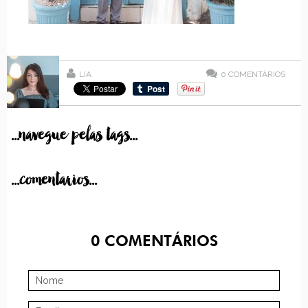
LIA
0
COMENTÁRIOS
...navegue pelas tags...
...comentarios...
0
COMENTÁRIOS