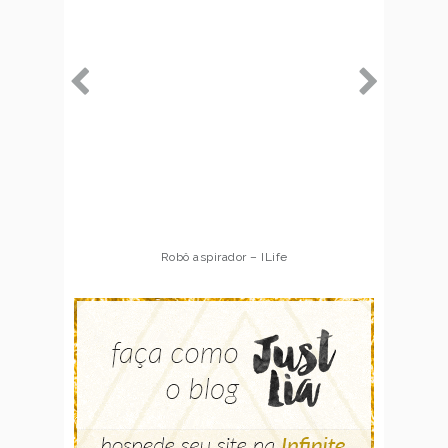
Robô aspirador – ILife