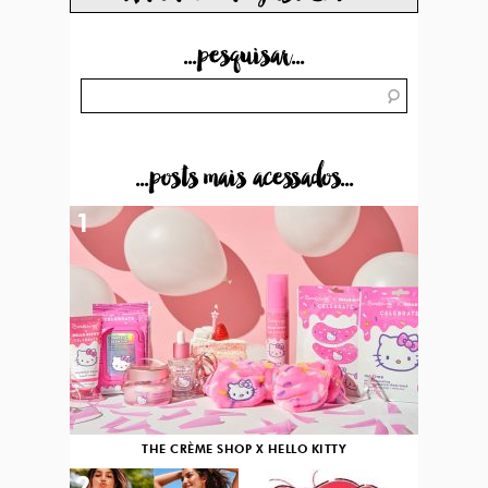
...pesquisar...
...posts mais acessados...
1
THE CRÈME SHOP X HELLO KITTY