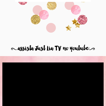
8
assista Just Lia TV no youtube
9