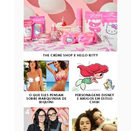
THE CRÈME SHOP X HELLO KITTY
2
3
O QUE ELES PENSAM
PERSONAGENS DISNEY
SOBRE MARQUINHA DE
E AMIGOS EM ESTILO
BIQUÍNI
CHIBI
4
5