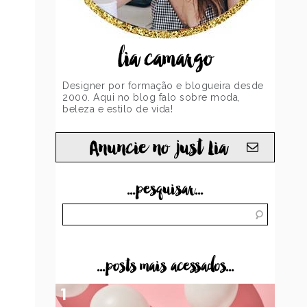
lia camargo
Designer por formação e blogueira desde
2000. Aqui no blog falo sobre moda,
beleza e estilo de vida!
Anuncie no just Lia
...pesquisar...
...posts mais acessados...
1