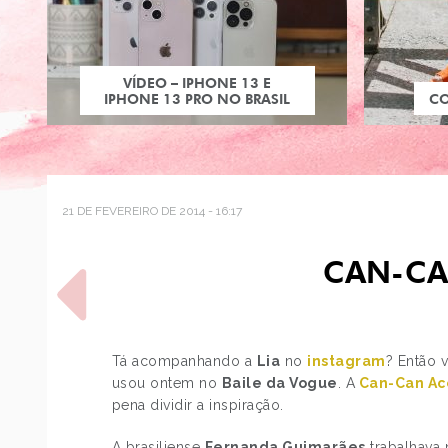
VÍDEO – IPHONE 13 E
IPHONE 13 PRO NO BRASIL
C
21 DE FEVEREIRO DE 2014 - 16:17
CAN-CA
Tá acompanhando a
Lia
no
instagram
? Então 
usou ontem no
Baile da Vogue
. A
Can-Can Ac
POST ANTERIOR
pena dividir a inspiração.
BATALHA: KATY PERRY
A brasiliense
Fernanda Guimarães
trabalhava