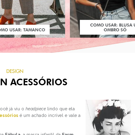
COMO USAR: BLUSA
OMO USAR: TAMANCO
OMBRO SÓ
DESIGN
N ACESSÓRIOS
você já viu o
headpiece
lindo que ela
essórios
é um achado incrível e vale a
PRÓXIMO POST
ESTILO: SHERON
MENEZZES
 na
Fábula
, a marca infantil da
Farm
.