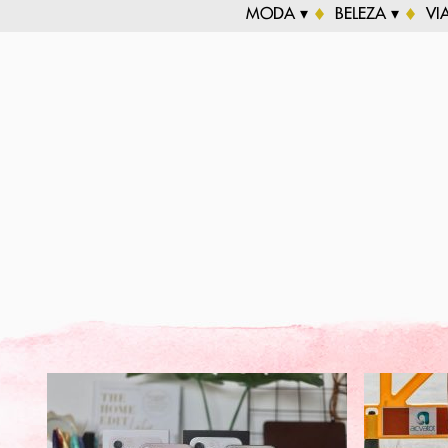
MODA ▾
BELEZA ▾
VI