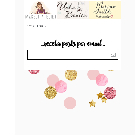
veja mais...
...receba posts por email...