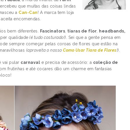
ercebeu que muitas das coisas lindas
 nasceu a
Can-Can
! A marca tem loja
m aceita encomendas.
ios bem diferentes.
Fascinators
,
tiaras de flor
,
headbands,
uper qualidade
(é tudo costurado!)
. Sei que a gente pensa em
ê pode sempre começar pelas coroas de flores que estão na
 maravilhosas
(aproveita o nosso
Como Usar Tiara de Flores
!)
.
ê vai pular
carnaval
e precisa de acessório: a
coleção de
 com frutinhas e até cocares dão um charme em fantasias
bloco!