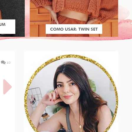
 UM
COMO USAR: TWIN SET
10