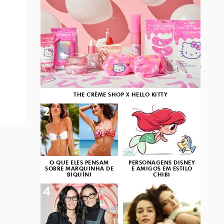
THE CRÈME SHOP X HELLO KITTY
2
3
O QUE ELES PENSAM
PERSONAGENS DISNEY
SOBRE MARQUINHA DE
E AMIGOS EM ESTILO
BIQUÍNI
CHIBI
4
5