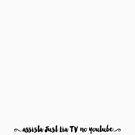
8
assista Just Lia TV no youtube
9