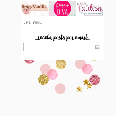
veja mais...
...receba posts por email...