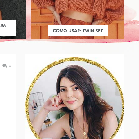
 UM
COMO USAR: TWIN SET
0