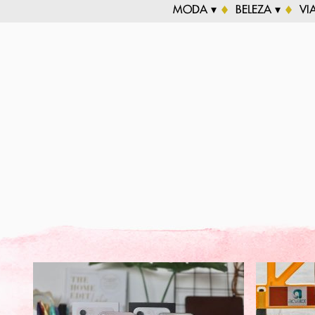
MODA ▾
BELEZA ▾
VI