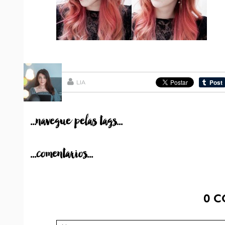
LIA
...navegue pelas tags...
...comentarios...
0
C