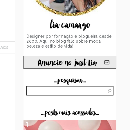
lia camargo
Designer por formação e blogueira desde
2000. Aqui no blog falo sobre moda,
beleza e estilo de vida!
RIOS
Anuncie no just Lia
...pesquisar...
...posts mais acessados...
1