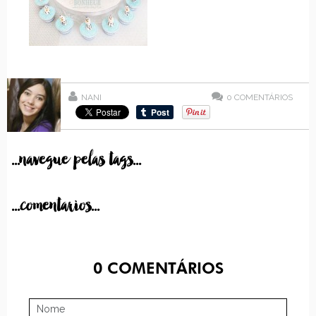
NANI
0
COMENTÁRIOS
...navegue pelas tags...
...comentarios...
0
COMENTÁRIOS