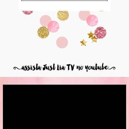
8
assista Just Lia TV no youtube
9