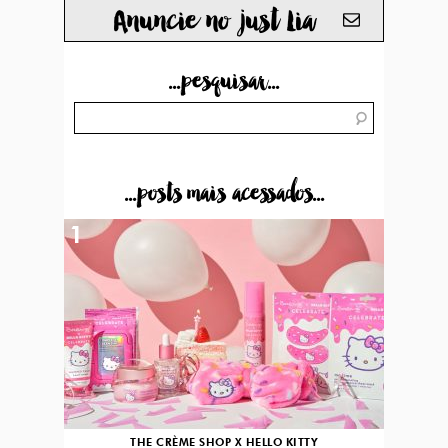
Anuncie no just Lia
...pesquisar...
...posts mais acessados...
1
THE CRÈME SHOP X HELLO KITTY