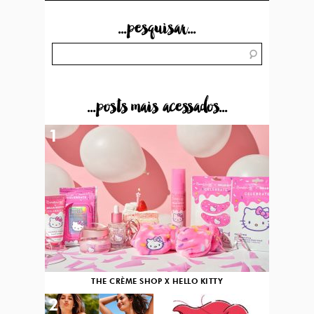
...pesquisar...
...posts mais acessados...
1
THE CRÈME SHOP X HELLO KITTY
2
3