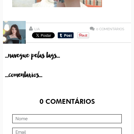
LIA
0
COMENTÁRIOS
...navegue pelas tags...
...comentarios...
0
COMENTÁRIOS