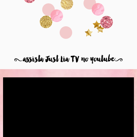
8
assista Just Lia TV no youtube
9