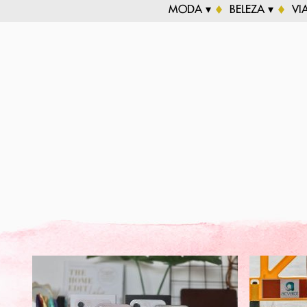
MODA ▾
BELEZA ▾
VI