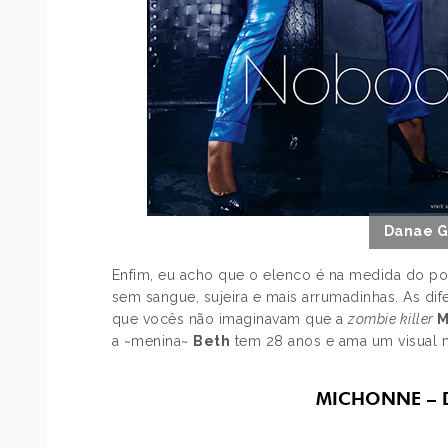
Danae G
Enfim, eu acho que o elenco é na medida do pos
sem sangue, sujeira e mais arrumadinhas. As dif
que vocês não imaginavam que a
zombie killer
M
a ~menina~
Beth
tem 28 anos e ama um visual m
MICHONNE – D