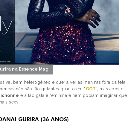
urira na Essence Mag
sível bem heterogêneo e queria ver as meninas fora da tela,
erenças não são tão gritantes quanto em “
GOT
“, mas aposto
ichonne
era tão gata e feminina e nem podiam imaginar que
ais sexy!
ANAI GURIRA (36 ANOS)