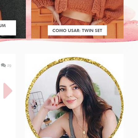
 UM
COMO USAR: TWIN SET
29