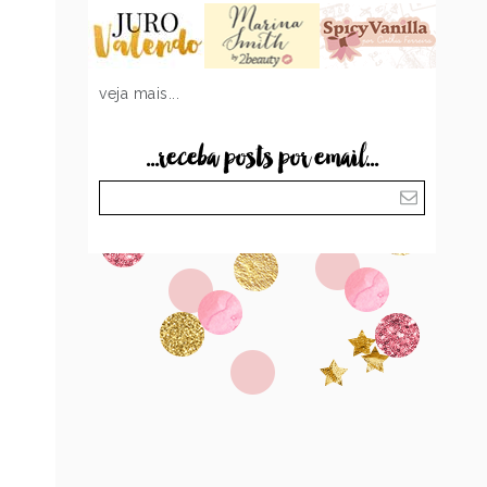
veja mais...
...receba posts por email...