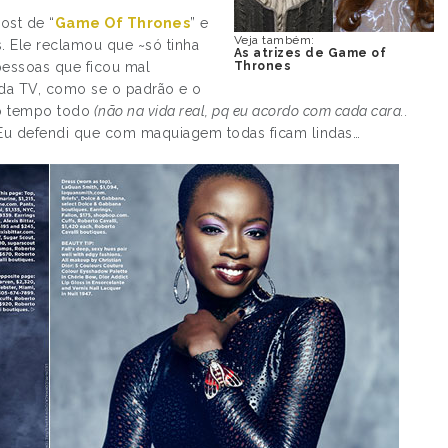
ost de “
Game Of Thrones
” e
Veja também:
. Ele reclamou que ~só tinha
As atrizes de Game of
pessoas que ficou mal
Thrones
da TV, como se o padrão e o
o tempo todo
(não na vida real, pq eu acordo com cada cara..
 Eu defendi que com maquiagem todas ficam lindas…