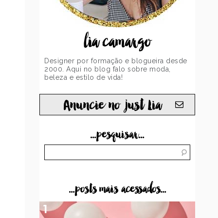
lia camargo
Designer por formação e blogueira desde
2000. Aqui no blog falo sobre moda,
beleza e estilo de vida!
Anuncie no just Lia
...pesquisar...
...posts mais acessados...
1