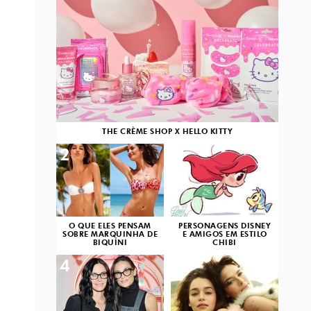
THE CRÈME SHOP X HELLO KITTY
2
3
O QUE ELES PENSAM
PERSONAGENS DISNEY
SOBRE MARQUINHA DE
E AMIGOS EM ESTILO
BIQUÍNI
CHIBI
4
5