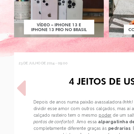
VÍDEO – IPHONE 13 E
IPHONE 13 PRO NO BRASIL
C
23 DE JULHO DE 2014 - 09:00
4 JEITOS DE U
Depois de anos numa paixão avassaladora
(kkk)
dividir esse amor com outros calçados, mas aí
calçado rasteiro tem o mesmo
poder
de um sal
POST ANTERIOR
pontos de conforto!)
. Amo essa
alpargatinha de
OS MELHORES COSPLAYS
completamente diferente graças às
pedrarias
.
DA DISNEY