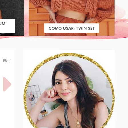
 UM
COMO USAR: TWIN SET
5
A