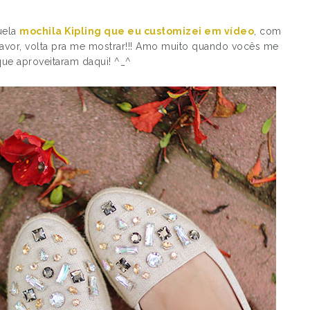
quela
mochila Kipling que eu customizei em vídeo
, com
 favor, volta pra me mostrar!!! Amo muito quando vocês me
ue aproveitaram daqui! ^_^