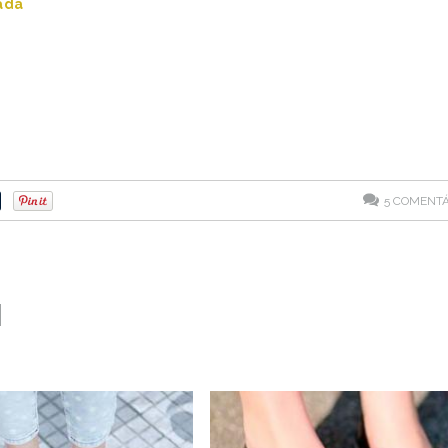
ada
5
COMENTÁ