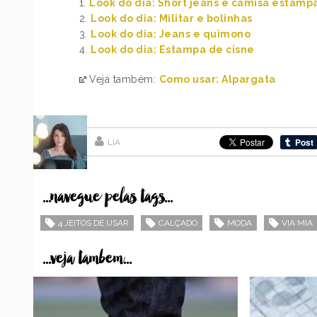
1.
Look do dia: Short jeans e camisa estamp
2.
Look do dia: Militar e bolinhas
3.
Look do dia: Jeans e quimono
4.
Look do dia: Estampa de cisne
Veja também:
Como usar: Alpargata
LIA
...navegue pelas tags...
4 JEITOS DE USAR
CALÇADO
MODA
VIA MIA
...veja tambem...