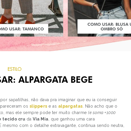
COMO USAR: BLUSA
OMO USAR: TAMANCO
OMBRO SÓ
ESTILO
SAR: ALPARGATA BEGE
por sapatilhas, não dava pra imaginar que eu ia conseguir
 apareceram os
slippers
e as
alpargatas
. Não acho que o
to, mas ele sempre pode ter muito charme
(e soma +1000
PRÓXIMO POST
 tecido cru
da
Via Mia
, que ganhou uma cara
COLEÇÃO POP ART D
 E mesmo com o detalhe extravagante, continua sendo neutra,
AVON