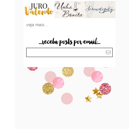
veja mais...
...receba posts por email...