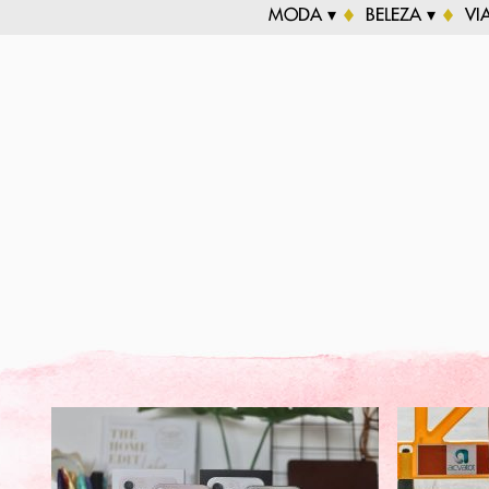
MODA ▾
BELEZA ▾
VI