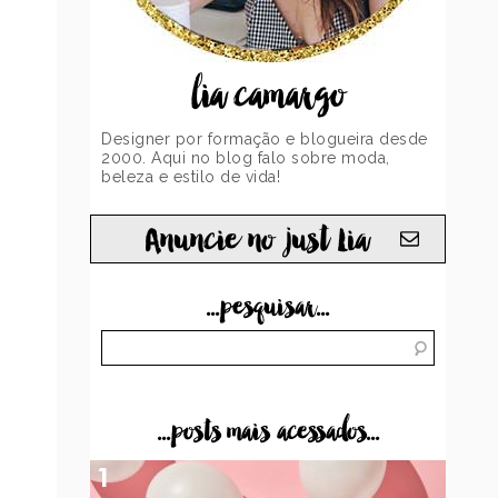
lia camargo
Designer por formação e blogueira desde
2000. Aqui no blog falo sobre moda,
beleza e estilo de vida!
Anuncie no just Lia
...pesquisar...
...posts mais acessados...
1