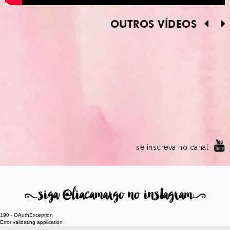
OUTROS VÍDEOS
se inscreva no canal
8
siga @liacamargo no instagram
9
190 - OAuthException
Error validating application