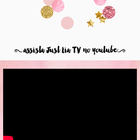
8
assista Just Lia TV no youtube
9