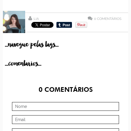
LIA
0
COMENTÁRIOS
...navegue pelas tags...
...comentarios...
0
COMENTÁRIOS