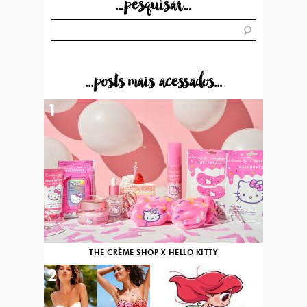
...pesquisar...
...posts mais acessados...
1
THE CRÈME SHOP X HELLO KITTY
2
3