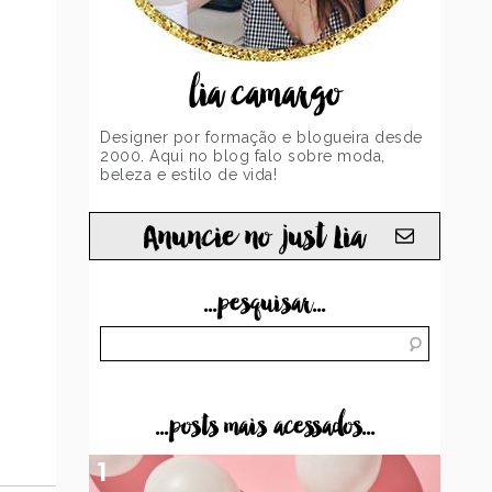
lia camargo
Designer por formação e blogueira desde
2000. Aqui no blog falo sobre moda,
beleza e estilo de vida!
Anuncie no just Lia
...pesquisar...
...posts mais acessados...
1