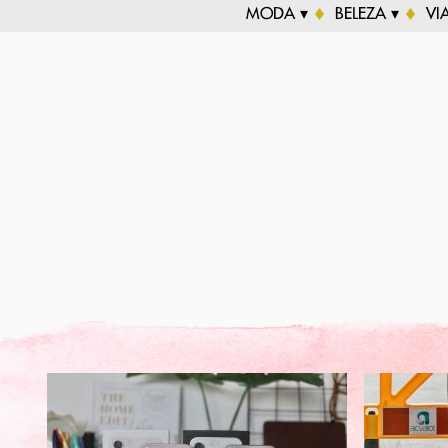
MODA ▾
BELEZA ▾
VI