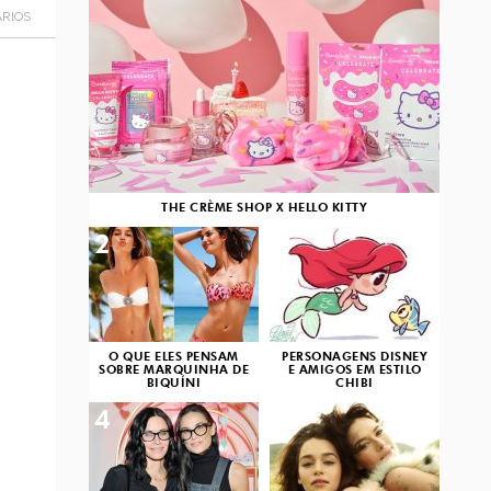
RIOS
THE CRÈME SHOP X HELLO KITTY
2
3
O QUE ELES PENSAM
PERSONAGENS DISNEY
SOBRE MARQUINHA DE
E AMIGOS EM ESTILO
BIQUÍNI
CHIBI
4
5