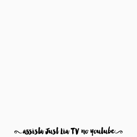
8
assista Just Lia TV no youtube
9