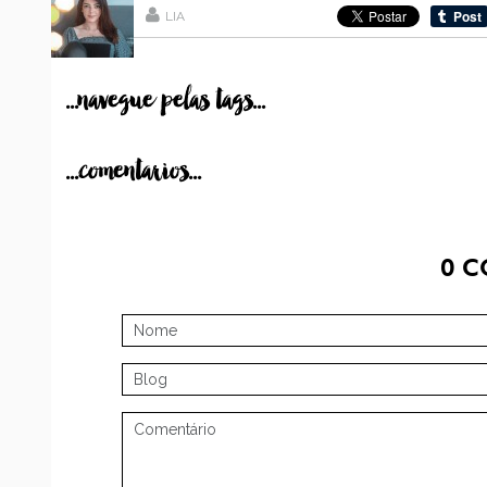
LIA
...navegue pelas tags...
...comentarios...
0
C