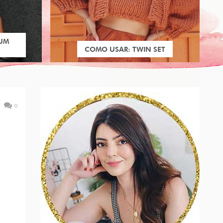
 UM
COMO USAR: TWIN SET
0