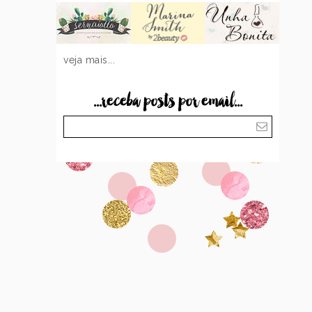
veja mais...
...receba posts por email...