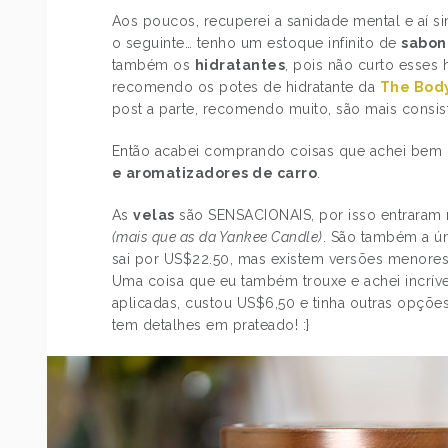
Aos poucos, recuperei a sanidade mental e aí 
o seguinte… tenho um estoque infinito de
sabon
também os
hidratantes
, pois não curto esses
recomendo os potes de hidratante da
The Bod
post a parte, recomendo muito, são mais consist
Então acabei comprando coisas que achei bem d
e aromatizadores de carro
.
As
velas
são SENSACIONAIS, por isso entrara
(mais que as da Yankee Candle)
. São também a ú
sai por US$22.50, mas existem versões menore
Uma coisa que eu também trouxe e achei incrív
aplicadas, custou US$6,50 e tinha outras opções
tem detalhes em prateado! :}