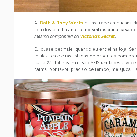
A
Bath & Body Works
é uma rede americana de
líquidos e hidratantes e
coisinhas para casa
co
mesma companhia da
Victoria’s Secret
)
.
Eu quase desmaiei quando eu entrei na loja. Sé
muitas prateleiras lotadas de produtos com pr
custa 24 dólares, mas são SEIS unidades e você f
calma, por favor, preciso de tempo, me ajuda!”, s