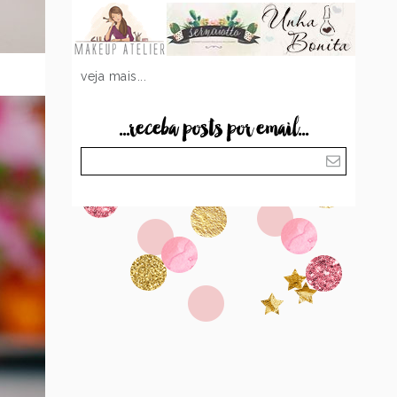
veja mais...
...receba posts por email...