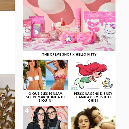
THE CRÈME SHOP X HELLO KITTY
2
3
O QUE ELES PENSAM
PERSONAGENS DISNEY
SOBRE MARQUINHA DE
E AMIGOS EM ESTILO
BIQUÍNI
CHIBI
4
5