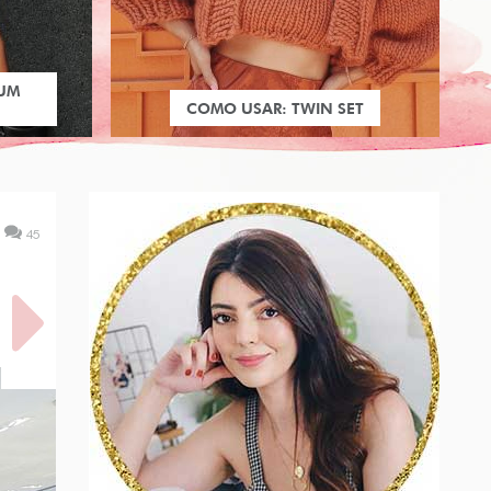
 UM
COMO USAR: TWIN SET
45
 NOS