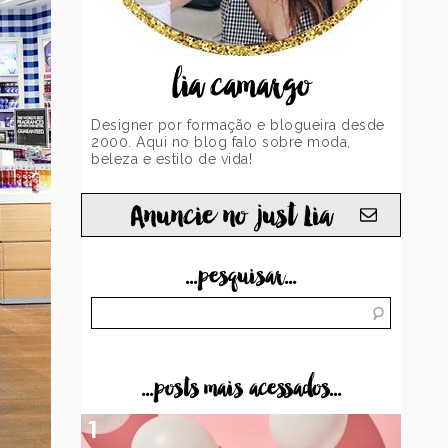
lia camargo
Designer por formação e blogueira desde
2000. Aqui no blog falo sobre moda,
beleza e estilo de vida!
Anuncie no just Lia
...pesquisar...
...posts mais acessados...
1