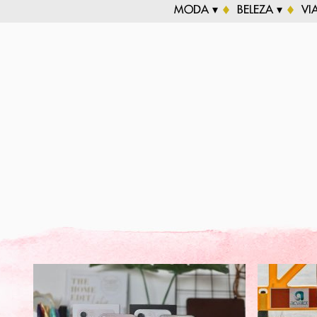
MODA ▾
BELEZA ▾
VI