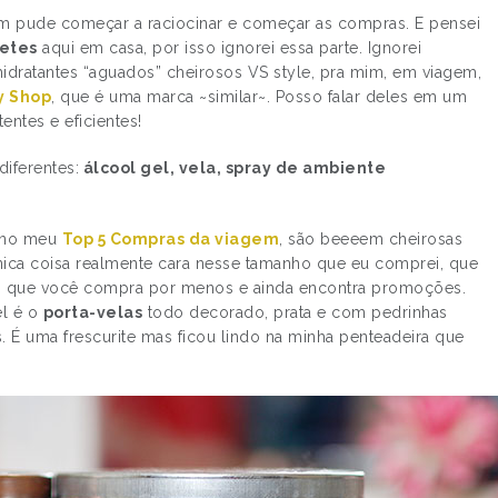
sim pude começar a raciocinar e começar as compras. E pensei
etes
aqui em casa, por isso ignorei essa parte. Ignorei
 hidratantes “aguados” cheirosos VS style, pra mim, em viagem,
y Shop
, que é uma marca ~similar~. Posso falar deles em um
entes e eficientes!
iferentes:
álcool gel, vela, spray de ambiente
m no meu
Top 5 Compras da viagem
, são beeeem cheirosas
nica coisa realmente cara nesse tamanho que eu comprei, que
s que você compra por menos e ainda encontra promoções.
el é o
porta-velas
todo decorado, prata e com pedrinhas
. É uma frescurite mas ficou lindo na minha penteadeira que