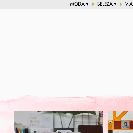
MODA ▾
BELEZA ▾
VI