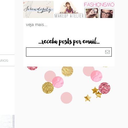
veja mais...
...receba posts por email...
RIOS