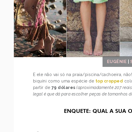
EUGÉNIE
|
E ele não vai só na praia/piscina/cachoeira, nã
biquíni como uma espécie de
top cropped
colo
partir de
79 dólares
(aproximadamente 207 reais
legal é que dá para escolher peças de tamanhos dif
ENQUETE: QUAL A SUA O