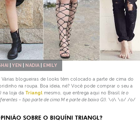
SHAI
|
YEN
|
NADIA
|
EMILY
o! Várias blogueiras de looks têm colocado a parte de cima do
ridinho na roupa. Boa ideia, né? Você pode comprar o seu a
)
na loja da
Triangl
mesmo, que entrega aqui no Brasil
(e o
erentes – tipo parte de cima M e parte de baixo G!)
. \o\ \o/ /o/
PINIÃO SOBRE O BIQUÍNI TRIANGL?