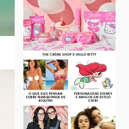
THE CRÈME SHOP X HELLO KITTY
2
3
O QUE ELES PENSAM
PERSONAGENS DISNEY
SOBRE MARQUINHA DE
E AMIGOS EM ESTILO
BIQUÍNI
CHIBI
4
5