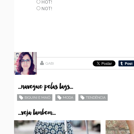
HOT!
NOT!
GABI
...navegue pelas tags...
BIQUINI E MAIÔ
MODA
TENDÊNCIA
...veja tambem...