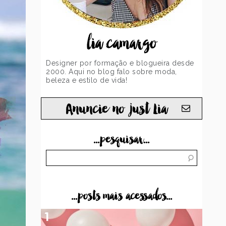
lia camargo
Designer por formação e blogueira desde
2000. Aqui no blog falo sobre moda,
beleza e estilo de vida!
Anuncie no just Lia
...pesquisar...
...posts mais acessados...
1