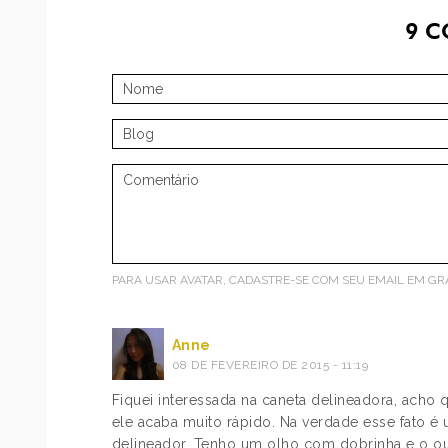
9
C
PARA USAR AVATAR, CADASTRE-SE COM SEU EMAIL EM
GR
Anne
08 DE FEVEREIRO DE 2015 - 11:19
Fiquei interessada na caneta delineadora, acho
ele acaba muito rápido. Na verdade esse fato é
delineador. Tenho um olho com dobrinha e o out