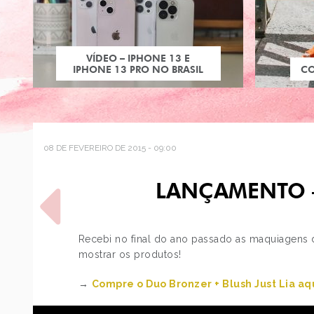
VÍDEO – IPHONE 13 E
IPHONE 13 PRO NO BRASIL
C
08 DE FEVEREIRO DE 2015 - 09:00
LANÇAMENTO –
Recebi no final do ano passado as maquiagens 
mostrar os produtos!
POST ANTERIOR
→
Compre o Duo Bronzer + Blush Just Lia aq
ESTILO: KENDALL JENNER -
PARTE 2