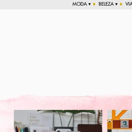
MODA ▾
BELEZA ▾
VI