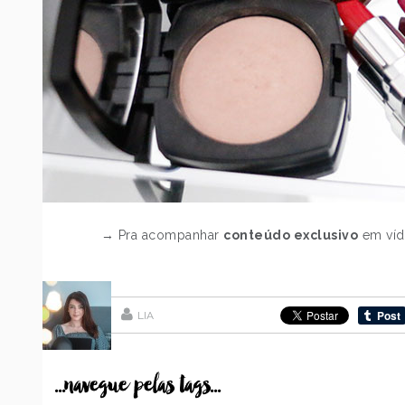
→ Pra acompanhar
conteúdo exclusivo
em víd
LIA
...navegue pelas tags...