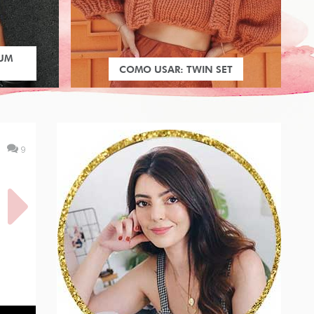
 UM
COMO USAR: TWIN SET
9