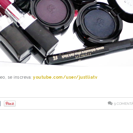
eo, se inscreva:
youtube.com/user/justliatv
9
COMENTÁ