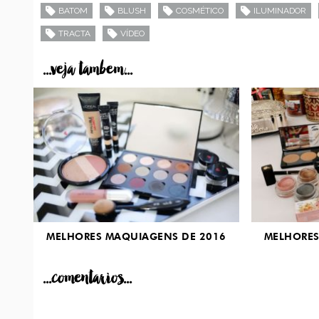
BATOM
BLUSH
COSMÉTICO
ILUMINADOR
TRACTA
VÍDEO
...veja tambem...
MELHORES MAQUIAGENS DE 2016
MELHORES
...comentarios...