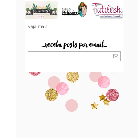
veja mais...
...receba posts por email...