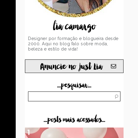
lia camargo
Designer por formação e blogueira desde
2000. Aqui no blog falo sobre moda,
beleza e estilo de vida!
Anuncie no just Lia
...pesquisar...
...posts mais acessados...
1