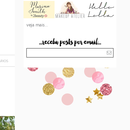
veja mais...
...receba posts por email...
RIOS