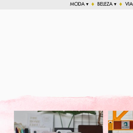
MODA ▾
BELEZA ▾
VI