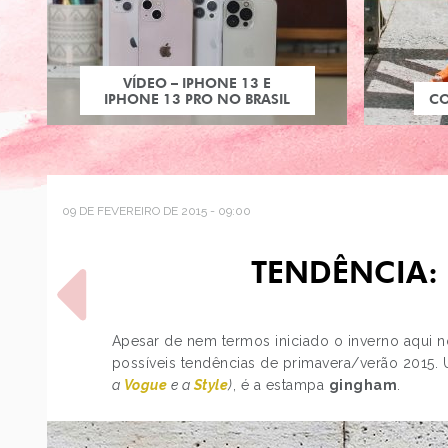
VÍDEO – IPHONE 13 E
IPHONE 13 PRO NO BRASIL
C
09 DE FEVEREIRO DE 2015 - 09:00
TENDÊNCIA:
Apesar de nem termos iniciado o inverno aqui no
possíveis tendências de primavera/verão 2015. 
a
Vogue
e a
Style
)
, é a estampa
gingham
.
POST ANTERIOR
LANÇAMENTO - TRACTA
VERÃO 2015