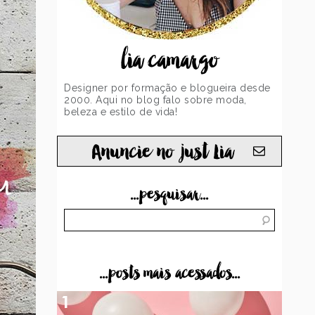
lia camargo
Designer por formação e blogueira desde
2000. Aqui no blog falo sobre moda,
beleza e estilo de vida!
Anuncie no just Lia
...pesquisar...
...posts mais acessados...
1