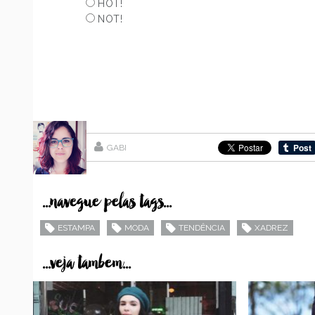
HOT!
NOT!
GABI
...navegue pelas tags...
ESTAMPA
MODA
TENDÊNCIA
XADREZ
...veja tambem...