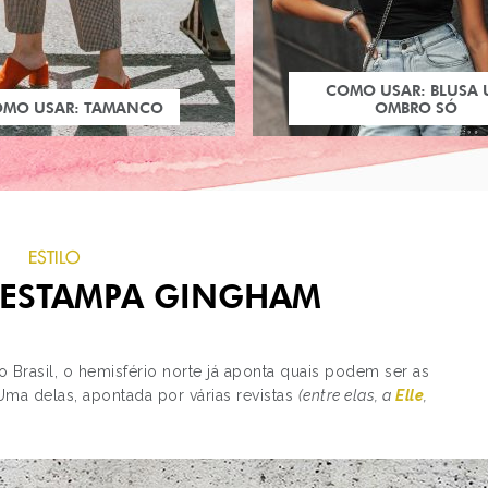
COMO USAR: BLUSA
OMO USAR: TAMANCO
OMBRO SÓ
ESTILO
 ESTAMPA GINGHAM
 Brasil, o hemisfério norte já aponta quais podem ser as
Uma delas, apontada por várias revistas
(entre elas, a
Elle
,
PRÓXIMO POST
LOOK DO DIA: BLUSA
CIGANINHA